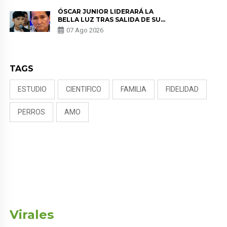
TUMOR”
ÓSCAR JUNIOR LIDERARÁ LA
BELLA LUZ TRAS SALIDA DE SU
PADRE POR POLÉMICA CON
07 Ago 2026
NALDY SALDAÑA
TAGS
ESTUDIO
CIENTIFICO
FAMILIA
FIDELIDAD
PERROS
AMO
Virales