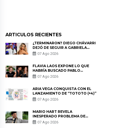
ARTICULOS RECIENTES
¿TERMINARON? DIEGO CHÁVARRI
DEJÓ DE SEGUIR A GABRIELA
HERRERA Y ANUNCIA SU SALIDA
07 Ago 2026
DE PÓDCAST
FLAVIA LAOS EXPONE LO QUE
HABRÍA BUSCADO PABLO
HEREDIA CON ALE FULLER: “UNA
07 Ago 2026
DE LAS PARTES QUERÍA EL
REMEMBER”
ARIA VEGA CONQUISTA CON EL
LANZAMIENTO DE “TOTOTO (+4)”
07 Ago 2026
MARIO HART REVELA
INESPERADO PROBLEMA DE
SALUD ANTES DE SEPARARSE DE
07 Ago 2026
KORINA: “ME ENCONTRARON UN