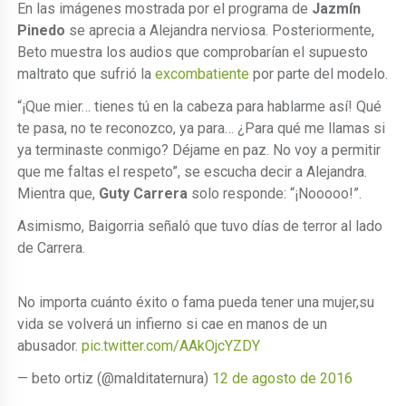
En las imágenes mostrada por el programa de
Jazmín
Pinedo
se aprecia a Alejandra nerviosa. Posteriormente,
Beto muestra los audios que comprobarían el supuesto
maltrato que sufrió la
excombatiente
por parte del modelo.
“¡Que mier… tienes tú en la cabeza para hablarme así! Qué
te pasa, no te reconozco, ya para… ¿Para qué me llamas si
ya terminaste conmigo? Déjame en paz. No voy a permitir
que me faltas el respeto”, se escucha decir a Alejandra.
Mientra que,
Guty Carrera
solo responde: “¡Nooooo!”.
Asimismo, Baigorria señaló que tuvo días de terror al lado
de Carrera.
No importa cuánto éxito o fama pueda tener una mujer,su
vida se volverá un infierno si cae en manos de un
abusador.
pic.twitter.com/AAkOjcYZDY
— beto ortiz (@malditaternura)
12 de agosto de 2016