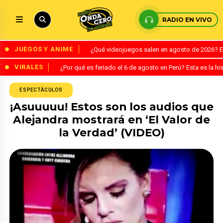
RADIO EN VIVO
JUEGOS Y ANIME
¿Qué videojuegos salen en agosto de 2026? 
VIRALES
¿Por qué es feriado el 6 de agosto en Perú? Esta es la his
ESPECTÁCULOS
¡Asuuuuu! Estos son los audios que
Alejandra mostrará en ‘El Valor de
la Verdad’ (VIDEO)