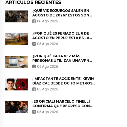
ARTICULOS RECIENTES
¿QUÉ VIDEOJUEGOS SALEN EN
AGOSTO DE 2026? ESTOS SON
LOS ESTRENOS MÁS ESPERADOS
06 Ago 2026
¿POR QUÉ ES FERIADO EL 6 DE
AGOSTO EN PERÚ? ESTA ES LA
HISTORIA
05 Ago 2026
¿POR QUÉ CADA VEZ MÁS
PERSONAS UTILIZAN UNA VPN
PARA PROTEGER SU
05 Ago 2026
PRIVACIDAD?
¡IMPACTANTE ACCIDENTE! KEVIN
DÍAZ CAE DESDE OCHO METROS
EN “ESTO ES GUERRA” Y GENERA
05 Ago 2026
PREOCUPACIÓN
¡ES OFICIAL! MARCELO TINELLI
CONFIRMA QUE REGRESÓ CON
MILETT FIGUEROA: “EL AMOR
05 Ago 2026
PUDO MÁS”