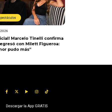
spectáculos
 2026
ficial! Marcelo Tinelli confirma
egresó con Milett Figueroa:
amor pudo más”
Descargar la App GRATIS