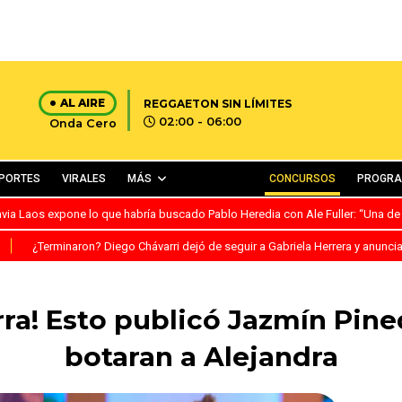
AL AIRE
REGGAETON SIN LÍMITES
02:00 - 06:00
Onda Cero
PORTES
VIRALES
MÁS
CONCURSOS
PROGR
avia Laos expone lo que habría buscado Pablo Heredia con Ale Fuller: “Una de
S
¿Terminaron? Diego Chávarri dejó de seguir a Gabriela Herrera y anunci
rra! Esto publicó Jazmín Pin
botaran a Alejandra