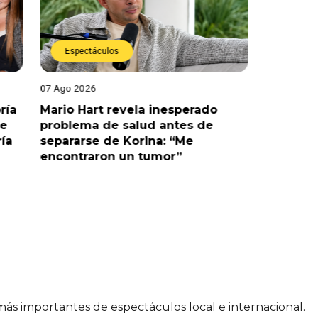
Espectáculos
Espect
07 Ago 2026
07 Ago 202
ría
Mario Hart revela inesperado
Óscar Ju
le
problema de salud antes de
tras sal
ría
separarse de Korina: “Me
polémic
encontraron un tumor”
 más importantes de espectáculos local e internacional.