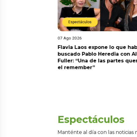
Espectáculos
07 Ago 2026
Diego Chávarri
Flavia Laos expone lo que hab
 a Gabriela Herrera
buscado Pablo Heredia con A
alida de pódcast
Fuller: “Una de las partes que
el remember”
Espectáculos
Manténte al día con las noticias