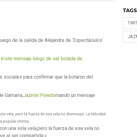
TAG
TWI
JAZ
uego de la salida de Alejandra de ‘Espectáculos’.
u triste mensaje luego de ser botada de
s sociales para confirmar que la botaron del
de Gamarra,
Jazmín Pinedo
mandó un mensaje
a vela, pero la fuerza de esa vela no disminuye. La felicidad
a popular chinita.
n una sola vela,pero la fuerza de esa vela no
ye al ser compartida.»