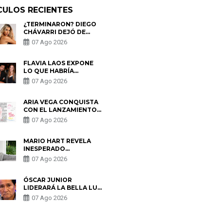
CULOS RECIENTES
¿TERMINARON? DIEGO
CHÁVARRI DEJÓ DE
SEGUIR A GABRIELA
07 Ago 2026
HERRERA Y ANUNCIA SU
SALIDA DE PÓDCAST
FLAVIA LAOS EXPONE
LO QUE HABRÍA
BUSCADO PABLO
07 Ago 2026
HEREDIA CON ALE
FULLER: “UNA DE LAS
PARTES QUERÍA EL
ARIA VEGA CONQUISTA
REMEMBER”
CON EL LANZAMIENTO
DE “TOTOTO (+4)”
07 Ago 2026
MARIO HART REVELA
INESPERADO
PROBLEMA DE SALUD
07 Ago 2026
ANTES DE SEPARARSE
DE KORINA: “ME
ENCONTRARON UN
ÓSCAR JUNIOR
TUMOR”
LIDERARÁ LA BELLA LUZ
TRAS SALIDA DE SU
07 Ago 2026
PADRE POR POLÉMICA
CON NALDY SALDAÑA