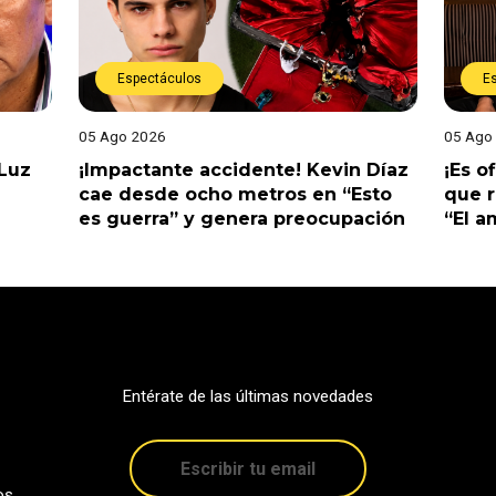
Espectáculos
E
05 Ago 2026
05 Ago
 Luz
¡Impactante accidente! Kevin Díaz
¡Es o
cae desde ocho metros en “Esto
que r
es guerra” y genera preocupación
“El 
Entérate de las últimas novedades
os