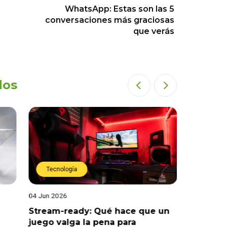
WhatsApp: Estas son las 5
conversaciones más graciosas
que verás
dos
Tecnología
Tecnología
4 Jun 2026
21 May 2026
tream-ready: Qué hace que un
¿Qué tecnología
uego valga la pena para
Perú esté en el