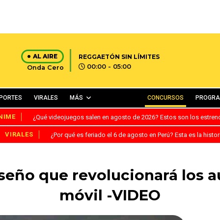
AL AIRE
REGGAETÓN SIN LÍMITES
00:00 - 05:00
Onda Cero
PORTES
VIRALES
MÁS
CONCURSOS
PROGR
NIME
¿Qué videojuegos salen en agosto de 2026? Estos son los estre
VIRALES
¿Por qué es feriado el 6 de agosto en Perú? Esta es la histor
iseño que revolucionará los 
móvil -VIDEO