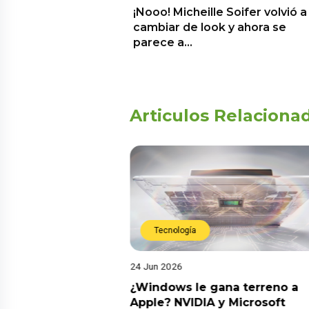
¡Nooo! Micheille Soifer volvió a
cambiar de look y ahora se
parece a…
Articulos Relaciona
Tecnología
24 Jun 2026
0
s personas
¿Windows le gana terreno a
S
proteger su
Apple? NVIDIA y Microsoft
j