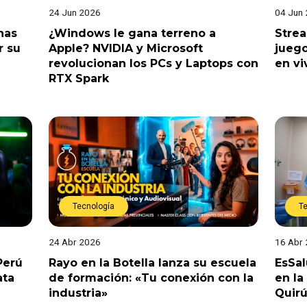
24 Jun 2026
04 Jun
nas
¿Windows le gana terreno a
Stre
r su
Apple? NVIDIA y Microsoft
juego
revolucionan los PCs y Laptops con
en vi
RTX Spark
Tecnología
T
24 Abr 2026
16 Abr
Perú
Rayo en la Botella lanza su escuela
EsSal
ata
de formación: «Tu conexión con la
en la
industria»
Quirú