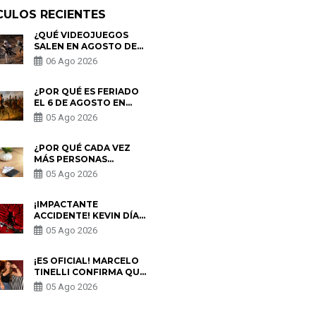
CULOS RECIENTES
¿QUÉ VIDEOJUEGOS
SALEN EN AGOSTO DE
2026? ESTOS SON LOS
06 Ago 2026
ESTRENOS MÁS
ESPERADOS
¿POR QUÉ ES FERIADO
EL 6 DE AGOSTO EN
PERÚ? ESTA ES LA
05 Ago 2026
HISTORIA
¿POR QUÉ CADA VEZ
MÁS PERSONAS
UTILIZAN UNA VPN
05 Ago 2026
PARA PROTEGER SU
PRIVACIDAD?
¡IMPACTANTE
ACCIDENTE! KEVIN DÍAZ
CAE DESDE OCHO
05 Ago 2026
METROS EN “ESTO ES
GUERRA” Y GENERA
PREOCUPACIÓN
¡ES OFICIAL! MARCELO
TINELLI CONFIRMA QUE
REGRESÓ CON MILETT
05 Ago 2026
FIGUEROA: “EL AMOR
PUDO MÁS”