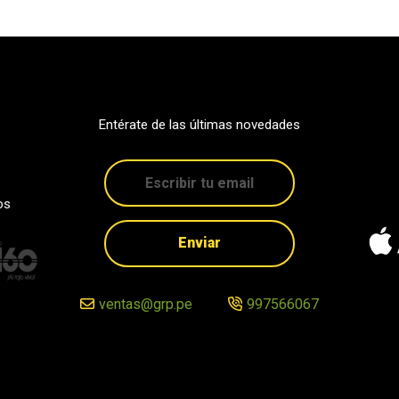
Entérate de las últimas novedades
os
Enviar
ventas@grp.pe
997566067