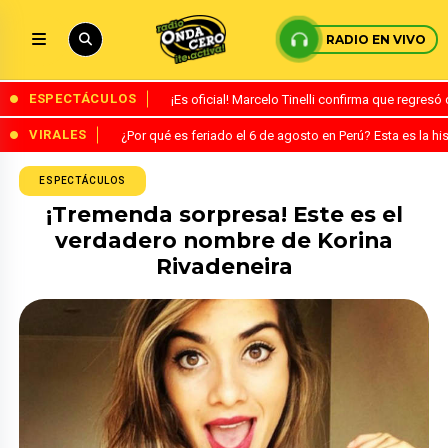
RADIO EN VIVO
ESPECTÁCULOS
¡Es oficial! Marcelo Tinelli confirma que regres
VIRALES
¿Por qué es feriado el 6 de agosto en Perú? Esta es la his
ESPECTÁCULOS
¡Tremenda sorpresa! Este es el
verdadero nombre de Korina
Rivadeneira