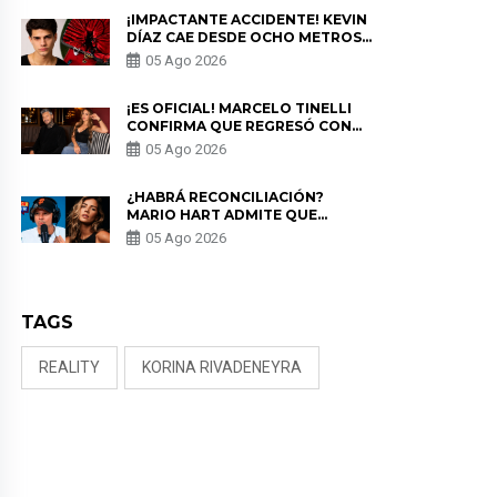
¡IMPACTANTE ACCIDENTE! KEVIN
DÍAZ CAE DESDE OCHO METROS
EN “ESTO ES GUERRA” Y GENERA
05 Ago 2026
PREOCUPACIÓN
¡ES OFICIAL! MARCELO TINELLI
CONFIRMA QUE REGRESÓ CON
MILETT FIGUEROA: “EL AMOR
05 Ago 2026
PUDO MÁS”
¿HABRÁ RECONCILIACIÓN?
MARIO HART ADMITE QUE
PODRÍA VOLVER CON KORINA
05 Ago 2026
RIVADENEIRA: “NO LE CERRARÍA
LAS PUERTAS”
TAGS
REALITY
KORINA RIVADENEYRA