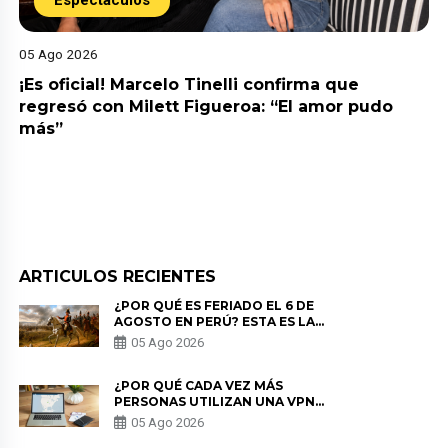
Espectáculos
05 Ago 2026
¡Es oficial! Marcelo Tinelli confirma que
regresó con Milett Figueroa: “El amor pudo
más”
ARTICULOS RECIENTES
¿POR QUÉ ES FERIADO EL 6 DE
AGOSTO EN PERÚ? ESTA ES LA
HISTORIA
05 Ago 2026
¿POR QUÉ CADA VEZ MÁS
PERSONAS UTILIZAN UNA VPN
PARA PROTEGER SU
05 Ago 2026
PRIVACIDAD?