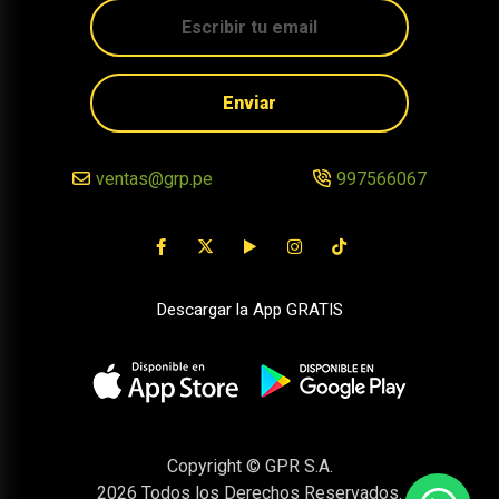
Enviar
ventas@grp.pe
997566067
Descargar la App GRATIS
Copyright © GPR S.A.
2026
Todos los Derechos Reservados.