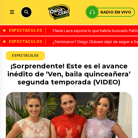
RADIO EN VIVO
ESPECTÁCULOS
Flavia Laos expone lo que habría buscado Pablo 
ESPECTÁCULOS
¿Terminaron? Diego Chávarri dejó de seguir a Ga
ESPECTÁCULOS
¡Sorprendente! Este es el avance
inédito de ‘Ven, baila quinceañera’
segunda temporada (VIDEO)