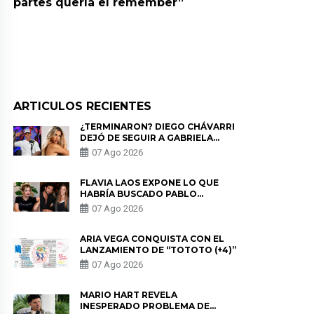
partes quería el remember”
ARTICULOS RECIENTES
¿TERMINARON? DIEGO CHÁVARRI
DEJÓ DE SEGUIR A GABRIELA
HERRERA Y ANUNCIA SU SALIDA
07 Ago 2026
DE PÓDCAST
FLAVIA LAOS EXPONE LO QUE
HABRÍA BUSCADO PABLO
HEREDIA CON ALE FULLER: “UNA
07 Ago 2026
DE LAS PARTES QUERÍA EL
REMEMBER”
ARIA VEGA CONQUISTA CON EL
LANZAMIENTO DE “TOTOTO (+4)”
07 Ago 2026
MARIO HART REVELA
INESPERADO PROBLEMA DE