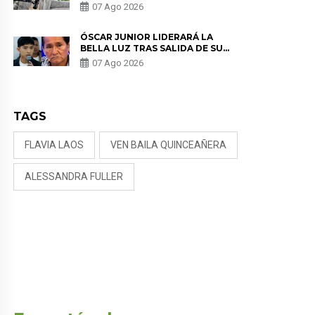
SALUD ANTES DE SEPARARSE DE
07 Ago 2026
KORINA: “ME ENCONTRARON UN
TUMOR”
ÓSCAR JUNIOR LIDERARÁ LA
BELLA LUZ TRAS SALIDA DE SU
PADRE POR POLÉMICA CON
07 Ago 2026
NALDY SALDAÑA
TAGS
FLAVIA LAOS
VEN BAILA QUINCEAÑERA
ALESSANDRA FULLER