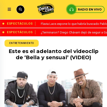
RADIO EN VIVO
ESPECTÁCULOS
Flavia Laos expone lo que habría buscado Pablo 
ESPECTÁCULOS
¿Terminaron? Diego Chávarri dejó de seguir a Ga
ENTRETENIMIENTO
Este es el adelanto del videoclip
de ‘Bella y sensual’ (VIDEO)