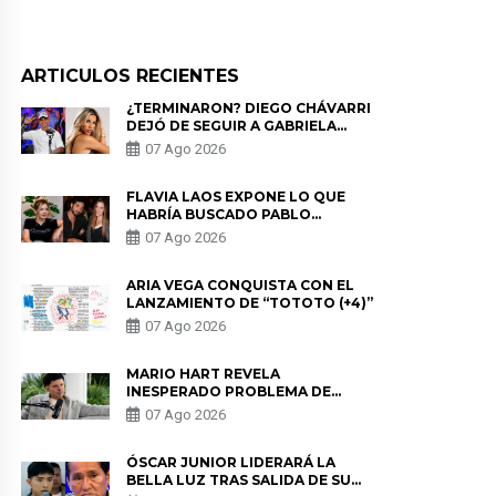
ARTICULOS RECIENTES
¿TERMINARON? DIEGO CHÁVARRI
DEJÓ DE SEGUIR A GABRIELA
HERRERA Y ANUNCIA SU SALIDA
07 Ago 2026
DE PÓDCAST
FLAVIA LAOS EXPONE LO QUE
HABRÍA BUSCADO PABLO
HEREDIA CON ALE FULLER: “UNA
07 Ago 2026
DE LAS PARTES QUERÍA EL
REMEMBER”
ARIA VEGA CONQUISTA CON EL
LANZAMIENTO DE “TOTOTO (+4)”
07 Ago 2026
MARIO HART REVELA
INESPERADO PROBLEMA DE
SALUD ANTES DE SEPARARSE DE
07 Ago 2026
KORINA: “ME ENCONTRARON UN
TUMOR”
ÓSCAR JUNIOR LIDERARÁ LA
BELLA LUZ TRAS SALIDA DE SU