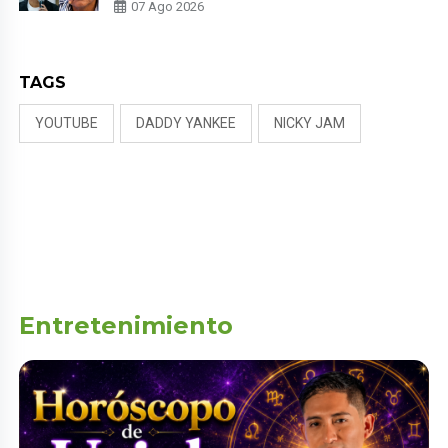
PADRE POR POLÉMICA CON
07 Ago 2026
NALDY SALDAÑA
TAGS
YOUTUBE
DADDY YANKEE
NICKY JAM
Entretenimiento