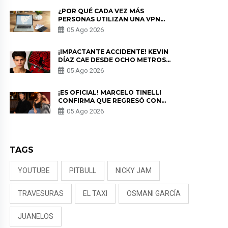
¿POR QUÉ CADA VEZ MÁS
PERSONAS UTILIZAN UNA VPN
PARA PROTEGER SU
05 Ago 2026
PRIVACIDAD?
¡IMPACTANTE ACCIDENTE! KEVIN
DÍAZ CAE DESDE OCHO METROS
EN “ESTO ES GUERRA” Y GENERA
05 Ago 2026
PREOCUPACIÓN
¡ES OFICIAL! MARCELO TINELLI
CONFIRMA QUE REGRESÓ CON
MILETT FIGUEROA: “EL AMOR
05 Ago 2026
PUDO MÁS”
TAGS
YOUTUBE
PITBULL
NICKY JAM
TRAVESURAS
EL TAXI
OSMANI GARCÍA
JUANELOS