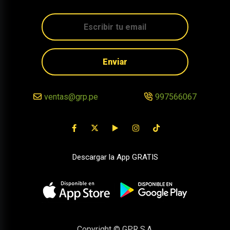
Enviar
ventas@grp.pe
997566067
Descargar la App GRATIS
Copyright © GPR S.A.