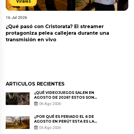
Virales
16 Jul 2026
¿Qué pasó con Cristorata? El streamer
protagoniza pelea callejera durante una
transmisión en vivo
ARTICULOS RECIENTES
¿QUÉ VIDEOJUEGOS SALEN EN
AGOSTO DE 2026? ESTOS SON
LOS ESTRENOS MÁS ESPERADOS
06 Ago 2026
¿POR QUÉ ES FERIADO EL 6 DE
AGOSTO EN PERÚ? ESTA ES LA
HISTORIA
05 Ago 2026