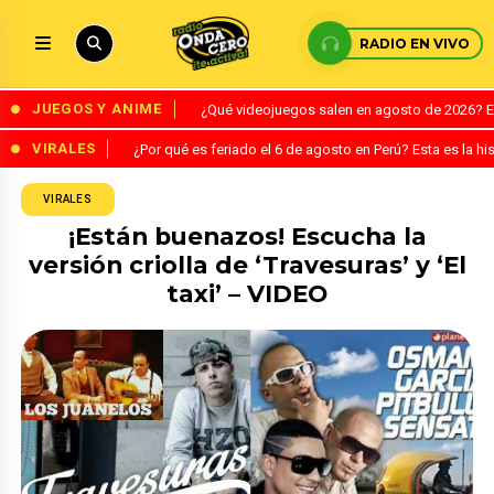
RADIO EN VIVO
JUEGOS Y ANIME
¿Qué videojuegos salen en agosto de 2026? 
VIRALES
¿Por qué es feriado el 6 de agosto en Perú? Esta es la his
VIRALES
¡Están buenazos! Escucha la
versión criolla de ‘Travesuras’ y ‘El
taxi’ – VIDEO