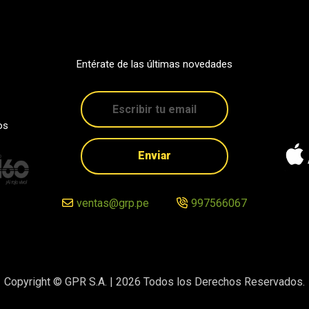
Entérate de las últimas novedades
os
Enviar
ventas@grp.pe
997566067
Copyright © GPR S.A. |
2026
Todos los Derechos Reservados.