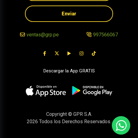
Enviar
ventas@grp.pe
997566067
Descargar la App GRATIS
Copyright © GPR S.A.
2026
Todos los Derechos Reservados.