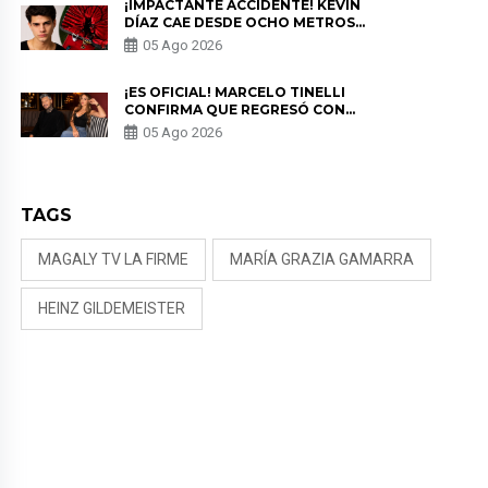
¡IMPACTANTE ACCIDENTE! KEVIN
DÍAZ CAE DESDE OCHO METROS
EN “ESTO ES GUERRA” Y GENERA
05 Ago 2026
PREOCUPACIÓN
¡ES OFICIAL! MARCELO TINELLI
CONFIRMA QUE REGRESÓ CON
MILETT FIGUEROA: “EL AMOR
05 Ago 2026
PUDO MÁS”
TAGS
MAGALY TV LA FIRME
MARÍA GRAZIA GAMARRA
HEINZ GILDEMEISTER