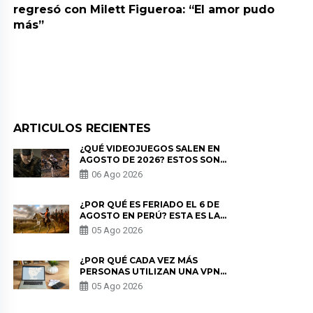
regresó con Milett Figueroa: “El amor pudo
más”
ARTICULOS RECIENTES
¿QUÉ VIDEOJUEGOS SALEN EN
AGOSTO DE 2026? ESTOS SON
LOS ESTRENOS MÁS ESPERADOS
06 Ago 2026
¿POR QUÉ ES FERIADO EL 6 DE
AGOSTO EN PERÚ? ESTA ES LA
HISTORIA
05 Ago 2026
¿POR QUÉ CADA VEZ MÁS
PERSONAS UTILIZAN UNA VPN
PARA PROTEGER SU
05 Ago 2026
PRIVACIDAD?