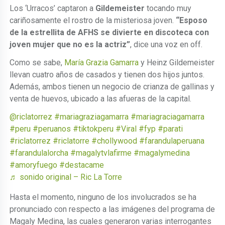
Los ‘Urracos’ captaron a
Gildemeister
tocando muy
cariñosamente el rostro de la misteriosa joven.
“Esposo
de la estrellita de AFHS se divierte en discoteca con
joven mujer que no es la actriz”
, dice una voz en off.
Como se sabe,
María Grazia Gamarra
y Heinz Gildemeister
llevan cuatro años de casados y tienen dos hijos juntos.
Además, ambos tienen un negocio de crianza de gallinas y
venta de huevos, ubicado a las afueras de la capital.
@riclatorrez
#mariagraziagamarra
#mariagraciagamarra
#peru
#peruanos
#tiktokperu
#Viral
#fyp
#parati
#riclatorrez
#riclatorre
#chollywood
#farandulaperuana
#farandulalorcha
#magalytvlafirme
#magalymedina
#amoryfuego
#destacame
♬ sonido original – Ric La Torre
Hasta el momento, ninguno de los involucrados se ha
pronunciado con respecto a las imágenes del programa de
Magaly Medina, las cuales generaron varias interrogantes