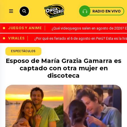
RADIO EN VIVO
JUEGOS Y ANIME
¿Qué videojuegos salen en agosto de 2026? 
VIRALES
¿Por qué es feriado el 6 de agosto en Perú? Esta es la his
ESPECTÁCULOS
Esposo de María Grazia Gamarra es
captado con otra mujer en
discoteca