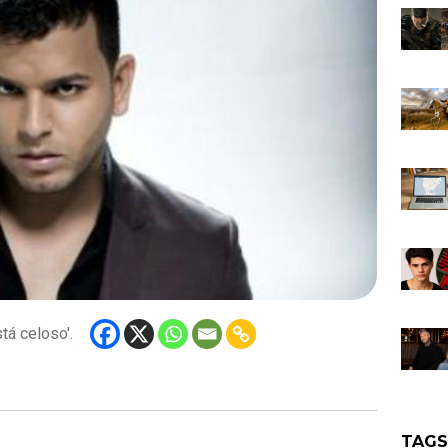
tá celoso'.
TAG