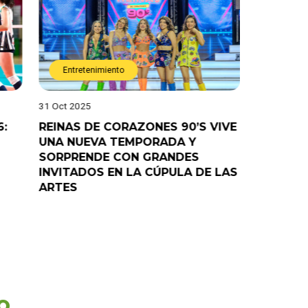
ento
Entretenimiento
28 Oct 2025
CORAZONES 90’S VIVE
¡”Good Time” no va más! E
 TEMPORADA Y
“Pelao” anuncia el fin del
 CON GRANDES
programa en el canal de 
EN LA CÚPULA DE LAS
o