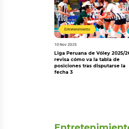
Entretenimiento
Entretenimi
10 Nov 2025
31 Oct 2025
Liga Peruana de Vóley 2025/26:
REINAS DE 
revisa cómo va la tabla de
UNA NUEVA
posiciones tras disputarse la
SORPRENDE
fecha 3
INVITADOS 
ARTES
Entretenimient