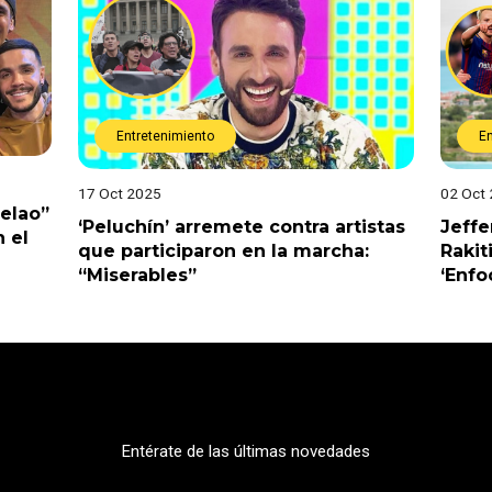
Entretenimiento
E
17 Oct 2025
02 Oct
Pelao”
‘Peluchín’ arremete contra artistas
Jeffe
 el
que participaron en la marcha:
Rakit
“Miserables”
‘Enfo
Entérate de las últimas novedades