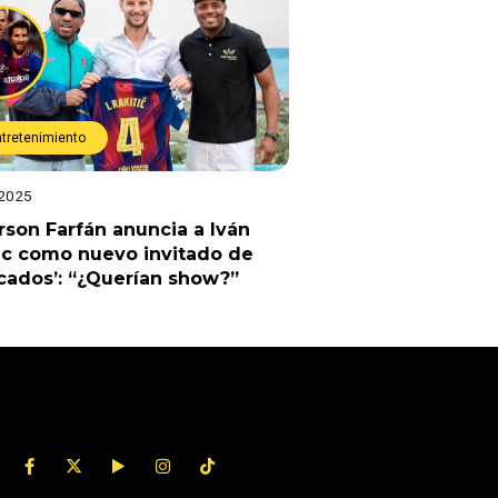
ntretenimiento
 2025
rson Farfán anuncia a Iván
ic como nuevo invitado de
cados’: “¿Querían show?”