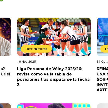
Entretenimiento
E
10 Nov 2025
31 Oct
na?
Liga Peruana de Vóley 2025/26:
REIN
Uriel
revisa cómo va la tabla de
UNA 
posiciones tras disputarse la fecha
SORP
3
INVI
ARTE