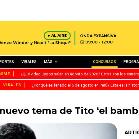
AL AIRE
ONDA EXPANSIVA
09:00 - 12:00
Renzo Winder y Nicolt "La Shiqui"
PORTES
VIRALES
MÁS
CONCURSOS
PROGR
NIME
¿Qué videojuegos salen en agosto de 2026? Estos son los estre
VIRALES
¿Por qué es feriado el 6 de agosto en Perú? Esta es la histor
 nuevo tema de Tito ‘el bamb
ARTI