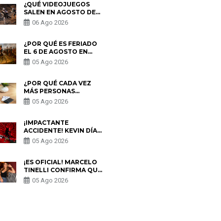
¿QUÉ VIDEOJUEGOS
SALEN EN AGOSTO DE
2026? ESTOS SON LOS
06 Ago 2026
ESTRENOS MÁS
ESPERADOS
¿POR QUÉ ES FERIADO
EL 6 DE AGOSTO EN
PERÚ? ESTA ES LA
05 Ago 2026
HISTORIA
¿POR QUÉ CADA VEZ
MÁS PERSONAS
UTILIZAN UNA VPN
05 Ago 2026
PARA PROTEGER SU
PRIVACIDAD?
¡IMPACTANTE
ACCIDENTE! KEVIN DÍAZ
CAE DESDE OCHO
05 Ago 2026
METROS EN “ESTO ES
GUERRA” Y GENERA
PREOCUPACIÓN
¡ES OFICIAL! MARCELO
TINELLI CONFIRMA QUE
REGRESÓ CON MILETT
05 Ago 2026
FIGUEROA: “EL AMOR
PUDO MÁS”
S