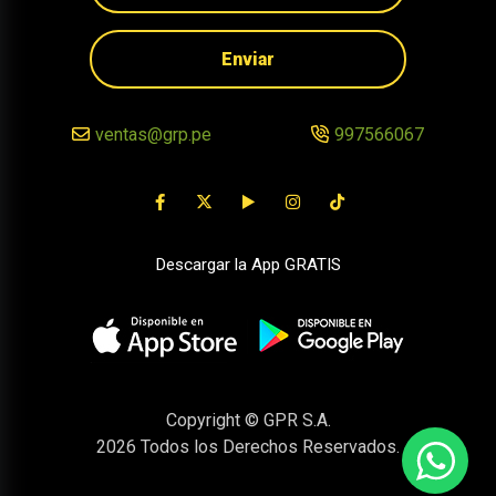
Enviar
ventas@grp.pe
997566067
Descargar la App GRATIS
Copyright © GPR S.A.
2026
Todos los Derechos Reservados.