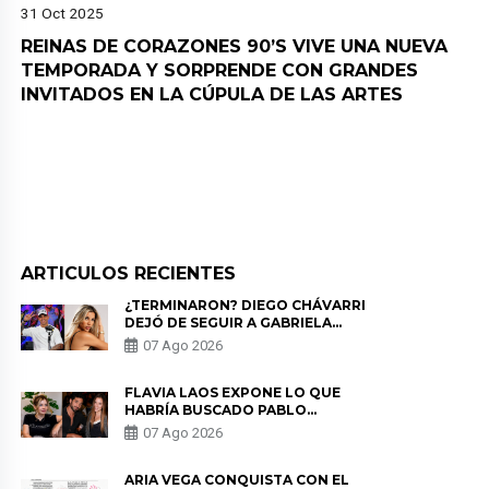
31 Oct 2025
REINAS DE CORAZONES 90’S VIVE UNA NUEVA
TEMPORADA Y SORPRENDE CON GRANDES
INVITADOS EN LA CÚPULA DE LAS ARTES
ARTICULOS RECIENTES
¿TERMINARON? DIEGO CHÁVARRI
DEJÓ DE SEGUIR A GABRIELA
HERRERA Y ANUNCIA SU SALIDA
07 Ago 2026
DE PÓDCAST
FLAVIA LAOS EXPONE LO QUE
HABRÍA BUSCADO PABLO
HEREDIA CON ALE FULLER: “UNA
07 Ago 2026
DE LAS PARTES QUERÍA EL
REMEMBER”
ARIA VEGA CONQUISTA CON EL