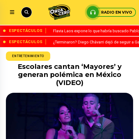
RADIO EN VIVO
ESPECTÁCULOS
Flavia Laos expone lo que habría buscado Pablo 
ESPECTÁCULOS
¿Terminaron? Diego Chávarri dejó de seguir a Ga
ENTRETENIMIENTO
Escolares cantan ‘Mayores’ y
generan polémica en México
(VIDEO)