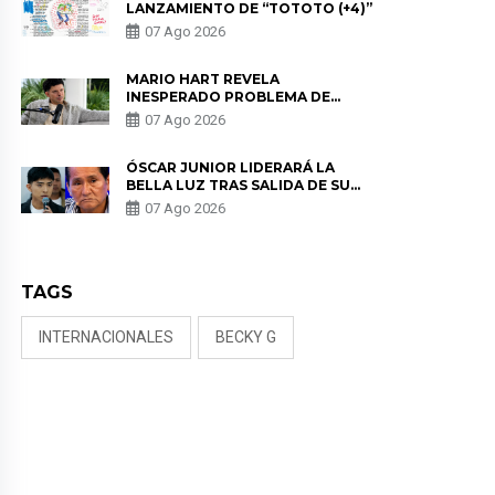
LANZAMIENTO DE “TOTOTO (+4)”
07 Ago 2026
MARIO HART REVELA
INESPERADO PROBLEMA DE
SALUD ANTES DE SEPARARSE DE
07 Ago 2026
KORINA: “ME ENCONTRARON UN
TUMOR”
ÓSCAR JUNIOR LIDERARÁ LA
BELLA LUZ TRAS SALIDA DE SU
PADRE POR POLÉMICA CON
07 Ago 2026
NALDY SALDAÑA
TAGS
INTERNACIONALES
BECKY G