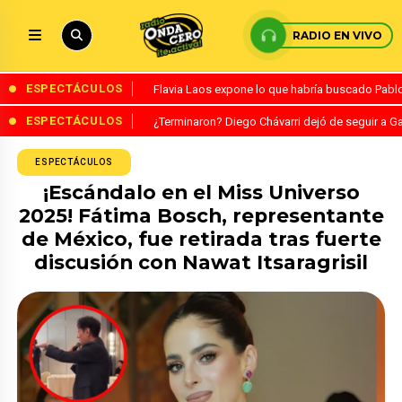
RADIO EN VIVO
ESPECTÁCULOS
Flavia Laos expone lo que habría buscado Pablo 
ESPECTÁCULOS
¿Terminaron? Diego Chávarri dejó de seguir a Ga
ESPECTÁCULOS
¡Escándalo en el Miss Universo
2025! Fátima Bosch, representante
de México, fue retirada tras fuerte
discusión con Nawat Itsaragrisil