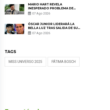
MARIO HART REVELA
INESPERADO PROBLEMA DE
SALUD ANTES DE SEPARARSE DE
07 Ago 2026
KORINA: “ME ENCONTRARON UN
TUMOR”
ÓSCAR JUNIOR LIDERARÁ LA
BELLA LUZ TRAS SALIDA DE SU
PADRE POR POLÉMICA CON
07 Ago 2026
NALDY SALDAÑA
TAGS
MISS UNIVERSO 2025
FÁTIMA BOSCH