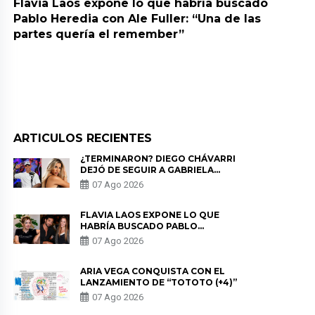
Flavia Laos expone lo que habría buscado
Pablo Heredia con Ale Fuller: “Una de las
partes quería el remember”
ARTICULOS RECIENTES
¿TERMINARON? DIEGO CHÁVARRI
DEJÓ DE SEGUIR A GABRIELA
HERRERA Y ANUNCIA SU SALIDA
07 Ago 2026
DE PÓDCAST
FLAVIA LAOS EXPONE LO QUE
HABRÍA BUSCADO PABLO
HEREDIA CON ALE FULLER: “UNA
07 Ago 2026
DE LAS PARTES QUERÍA EL
REMEMBER”
ARIA VEGA CONQUISTA CON EL
LANZAMIENTO DE “TOTOTO (+4)”
07 Ago 2026