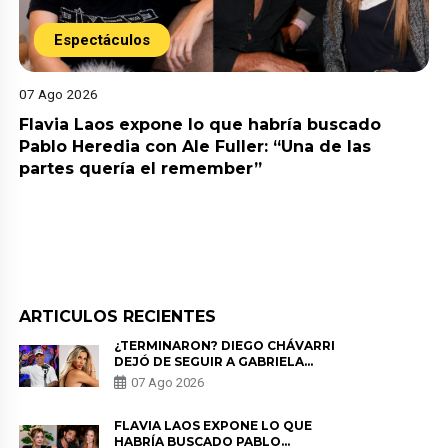
Espectáculos
07 Ago 2026
Flavia Laos expone lo que habría buscado
Pablo Heredia con Ale Fuller: “Una de las
partes quería el remember”
ARTICULOS RECIENTES
¿TERMINARON? DIEGO CHÁVARRI
DEJÓ DE SEGUIR A GABRIELA
HERRERA Y ANUNCIA SU SALIDA
07 Ago 2026
DE PÓDCAST
FLAVIA LAOS EXPONE LO QUE
HABRÍA BUSCADO PABLO