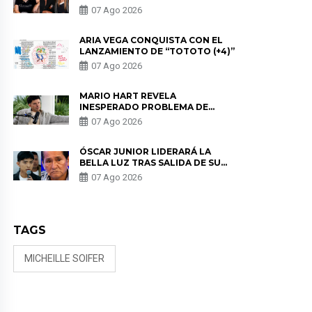
HEREDIA CON ALE FULLER: “UNA
07 Ago 2026
DE LAS PARTES QUERÍA EL
REMEMBER”
ARIA VEGA CONQUISTA CON EL
LANZAMIENTO DE “TOTOTO (+4)”
07 Ago 2026
MARIO HART REVELA
INESPERADO PROBLEMA DE
SALUD ANTES DE SEPARARSE DE
07 Ago 2026
KORINA: “ME ENCONTRARON UN
TUMOR”
ÓSCAR JUNIOR LIDERARÁ LA
BELLA LUZ TRAS SALIDA DE SU
PADRE POR POLÉMICA CON
07 Ago 2026
NALDY SALDAÑA
TAGS
MICHEILLE SOIFER