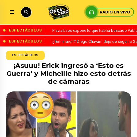
RADIO EN VIVO
ESPECTÁCULOS
Flavia Laos expone lo que habría buscado Pablo 
ESPECTÁCULOS
¿Terminaron? Diego Chávarri dejó de seguir a Ga
ESPECTÁCULOS
¡Asuuu! Erick ingresó a ‘Esto es
Guerra’ y Micheille hizo esto detrás
de cámaras