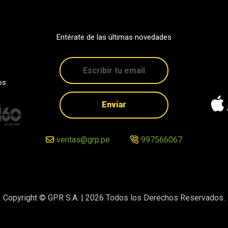
Entérate de las últimas novedades
os
Enviar
ventas@grp.pe
997566067
Copyright © GPR S.A. |
2026
Todos los Derechos Reservados.