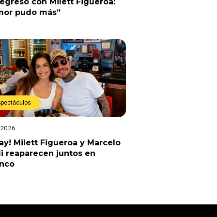
egresó con Milett Figueroa:
amor pudo más”
spectáculos
 2026
y! Milett Figueroa y Marcelo
li reaparecen juntos en
anco