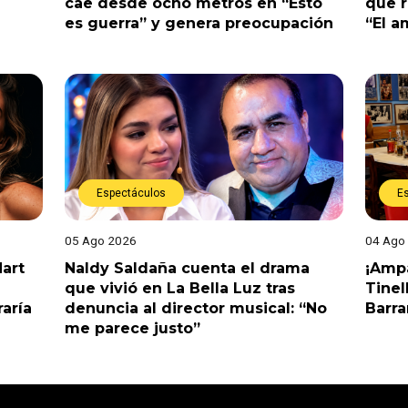
cae desde ocho metros en “Esto
que r
es guerra” y genera preocupación
“El 
Espectáculos
E
05 Ago 2026
04 Ago
Hart
Naldy Saldaña cuenta el drama
¡Ampa
que vivió en La Bella Luz tras
Tinel
raría
denuncia al director musical: “No
Barr
me parece justo”