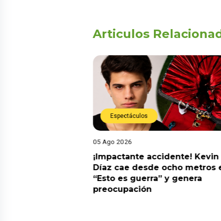
Articulos Relaciona
Espectáculos
05 Ago 2026
derará La Bella Luz
¡Impactante accidente! Kevin
su padre por
Díaz cae desde ocho metros 
Naldy Saldaña
“Esto es guerra” y genera
preocupación