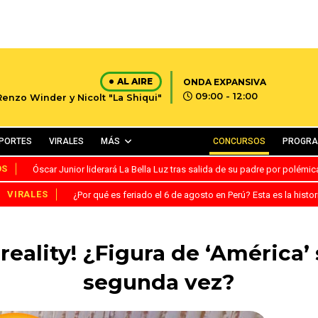
AL AIRE
ONDA EXPANSIVA
09:00 - 12:00
Renzo Winder y Nicolt "La Shiqui"
PORTES
VIRALES
MÁS
CONCURSOS
PROGR
OS
Óscar Junior liderará La Bella Luz tras salida de su padre por polémi
VIRALES
¿Por qué es feriado el 6 de agosto en Perú? Esta es la histor
 reality! ¿Figura de ‘América’
segunda vez?