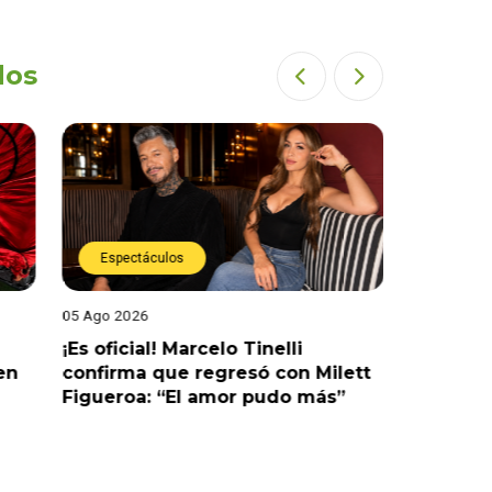
dos
Espectáculos
Espect
05 Ago 2026
05 Ago 202
¡Es oficial! Marcelo Tinelli
¿Habrá r
en
confirma que regresó con Milett
admite q
Figueroa: “El amor pudo más”
Korina R
cerraría 