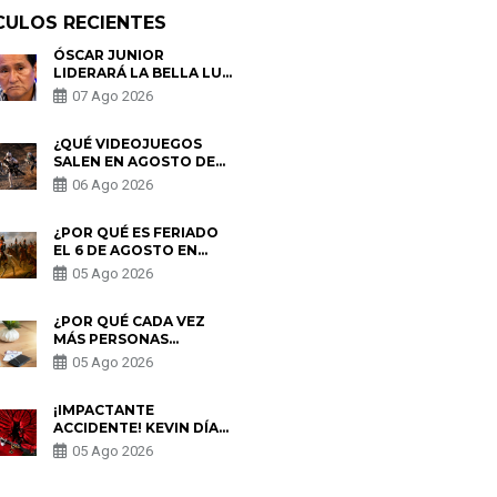
CULOS RECIENTES
ÓSCAR JUNIOR
LIDERARÁ LA BELLA LUZ
TRAS SALIDA DE SU
07 Ago 2026
PADRE POR POLÉMICA
CON NALDY SALDAÑA
¿QUÉ VIDEOJUEGOS
SALEN EN AGOSTO DE
2026? ESTOS SON LOS
06 Ago 2026
ESTRENOS MÁS
ESPERADOS
¿POR QUÉ ES FERIADO
EL 6 DE AGOSTO EN
PERÚ? ESTA ES LA
05 Ago 2026
HISTORIA
¿POR QUÉ CADA VEZ
MÁS PERSONAS
UTILIZAN UNA VPN
05 Ago 2026
PARA PROTEGER SU
PRIVACIDAD?
¡IMPACTANTE
ACCIDENTE! KEVIN DÍAZ
CAE DESDE OCHO
05 Ago 2026
METROS EN “ESTO ES
GUERRA” Y GENERA