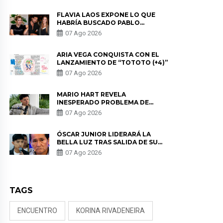
FLAVIA LAOS EXPONE LO QUE
HABRÍA BUSCADO PABLO
HEREDIA CON ALE FULLER: “UNA
07 Ago 2026
DE LAS PARTES QUERÍA EL
REMEMBER”
ARIA VEGA CONQUISTA CON EL
LANZAMIENTO DE “TOTOTO (+4)”
07 Ago 2026
MARIO HART REVELA
INESPERADO PROBLEMA DE
SALUD ANTES DE SEPARARSE DE
07 Ago 2026
KORINA: “ME ENCONTRARON UN
TUMOR”
ÓSCAR JUNIOR LIDERARÁ LA
BELLA LUZ TRAS SALIDA DE SU
PADRE POR POLÉMICA CON
07 Ago 2026
NALDY SALDAÑA
TAGS
ENCUENTRO
KORINA RIVADENEIRA