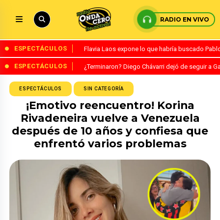
RADIO EN VIVO
ESPECTÁCULOS
Flavia Laos expone lo que habría buscado Pablo 
ESPECTÁCULOS
¿Terminaron? Diego Chávarri dejó de seguir a Ga
ESPECTÁCULOS
SIN CATEGORÍA
¡Emotivo reencuentro! Korina
Rivadeneira vuelve a Venezuela
después de 10 años y confiesa que
enfrentó varios problemas