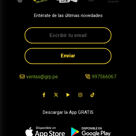
Entérate de las últimas novedades
Enviar
ventas@grp.pe
997566067
Descargar la App GRATIS