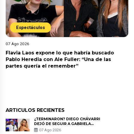
Espectáculos
07 Ago 2026
Flavia Laos expone lo que habría buscado
Pablo Heredia con Ale Fuller: “Una de las
partes quería el remember”
ARTICULOS RECIENTES
¿TERMINARON? DIEGO CHÁVARRI
DEJÓ DE SEGUIR A GABRIELA
HERRERA Y ANUNCIA SU SALIDA
07 Ago 2026
DE PÓDCAST