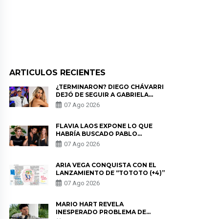
ARTICULOS RECIENTES
¿TERMINARON? DIEGO CHÁVARRI
DEJÓ DE SEGUIR A GABRIELA
HERRERA Y ANUNCIA SU SALIDA
07 Ago 2026
DE PÓDCAST
FLAVIA LAOS EXPONE LO QUE
HABRÍA BUSCADO PABLO
HEREDIA CON ALE FULLER: “UNA
07 Ago 2026
DE LAS PARTES QUERÍA EL
REMEMBER”
ARIA VEGA CONQUISTA CON EL
LANZAMIENTO DE “TOTOTO (+4)”
07 Ago 2026
MARIO HART REVELA
INESPERADO PROBLEMA DE