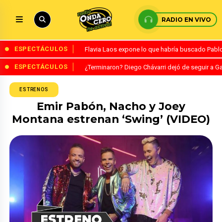
RADIO EN VIVO
ESPECTÁCULOS
Flavia Laos expone lo que habría buscado Pablo 
ESPECTÁCULOS
¿Terminaron? Diego Chávarri dejó de seguir a Ga
ESTRENOS
Emir Pabón, Nacho y Joey
Montana estrenan ‘Swing’ (VIDEO)