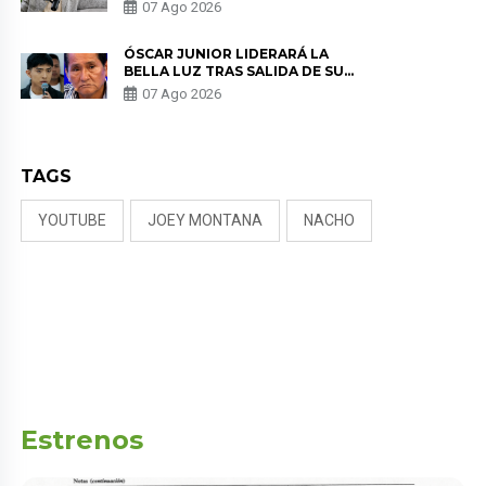
SALUD ANTES DE SEPARARSE DE
07 Ago 2026
KORINA: “ME ENCONTRARON UN
TUMOR”
ÓSCAR JUNIOR LIDERARÁ LA
BELLA LUZ TRAS SALIDA DE SU
PADRE POR POLÉMICA CON
07 Ago 2026
NALDY SALDAÑA
TAGS
YOUTUBE
JOEY MONTANA
NACHO
Estrenos