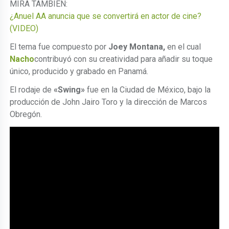
MIRA TAMBIÉN:
¿Anuel AA anuncia que se convertirá en actor de cine?
(VIDEO)
El tema fue compuesto por
Joey Montana,
en el cual
Nacho
contribuyó con su creatividad para añadir su toque
único, producido y grabado en Panamá.
El rodaje de
«Swing»
fue en la Ciudad de México, bajo la
producción de John Jairo Toro y la dirección de Marcos
Obregón.