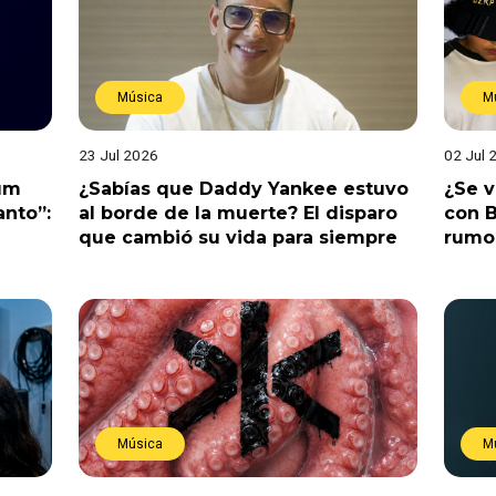
Música
M
23 Jul 2026
02 Jul 
bum
¿Sabías que Daddy Yankee estuvo
¿Se 
anto”:
al borde de la muerte? El disparo
con B
que cambió su vida para siempre
rumo
Música
M