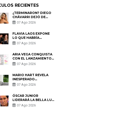
CULOS RECIENTES
¿TERMINARON? DIEGO
CHÁVARRI DEJÓ DE
SEGUIR A GABRIELA
07 Ago 2026
HERRERA Y ANUNCIA SU
SALIDA DE PÓDCAST
FLAVIA LAOS EXPONE
LO QUE HABRÍA
BUSCADO PABLO
07 Ago 2026
HEREDIA CON ALE
FULLER: “UNA DE LAS
PARTES QUERÍA EL
ARIA VEGA CONQUISTA
REMEMBER”
CON EL LANZAMIENTO
DE “TOTOTO (+4)”
07 Ago 2026
MARIO HART REVELA
INESPERADO
PROBLEMA DE SALUD
07 Ago 2026
ANTES DE SEPARARSE
DE KORINA: “ME
ENCONTRARON UN
ÓSCAR JUNIOR
TUMOR”
LIDERARÁ LA BELLA LUZ
TRAS SALIDA DE SU
07 Ago 2026
PADRE POR POLÉMICA
CON NALDY SALDAÑA