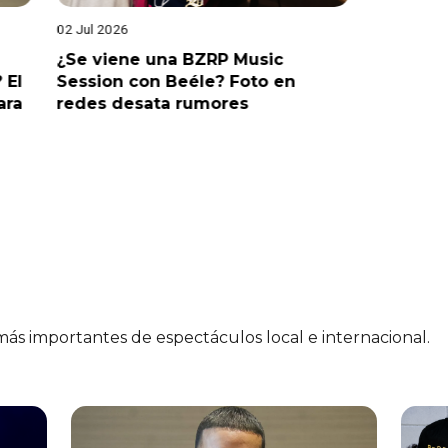
02 Jul 2026
19 Jun 202
¿Se viene una BZRP Music
Renzo Wi
 El
Session con Beéle? Foto en
romance
ara
redes desata rumores
“Tic Tac
 más importantes de espectáculos local e internacional.