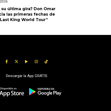
 2026
 su última gira? Don Omar
ia las primeras fechas de
Last King World Tour”
Descargar la App GRATIS