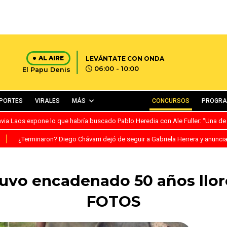
AL AIRE
LEVÁNTATE CON ONDA
06:00 - 10:00
El Papu Denis
PORTES
VIRALES
MÁS
CONCURSOS
PROGR
avia Laos expone lo que habría buscado Pablo Heredia con Ale Fuller: “Una de
S
¿Terminaron? Diego Chávarri dejó de seguir a Gabriela Herrera y anunci
uvo encadenado 50 años lloró
FOTOS