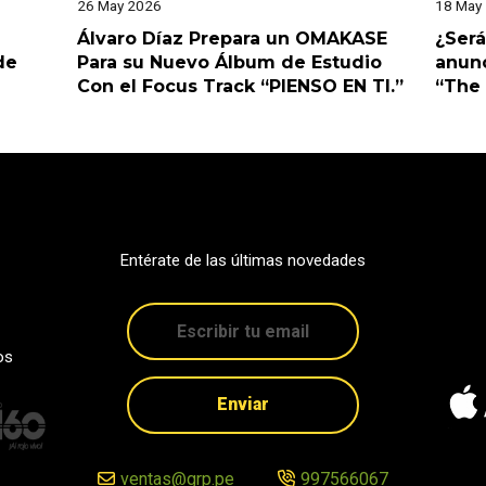
26 May 2026
18 May
Álvaro Díaz Prepara un OMAKASE
¿Será
de
Para su Nuevo Álbum de Estudio
anunc
Con el Focus Track “PIENSO EN TI.”
“The 
Entérate de las últimas novedades
os
Enviar
ventas@grp.pe
997566067