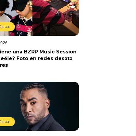
úsica
2026
viene una BZRP Music Session
eéle? Foto en redes desata
res
úsica