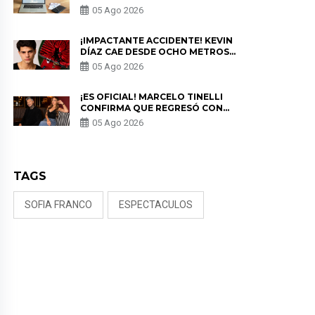
PARA PROTEGER SU
05 Ago 2026
PRIVACIDAD?
¡IMPACTANTE ACCIDENTE! KEVIN
DÍAZ CAE DESDE OCHO METROS
EN “ESTO ES GUERRA” Y GENERA
05 Ago 2026
PREOCUPACIÓN
¡ES OFICIAL! MARCELO TINELLI
CONFIRMA QUE REGRESÓ CON
MILETT FIGUEROA: “EL AMOR
05 Ago 2026
PUDO MÁS”
TAGS
SOFIA FRANCO
ESPECTACULOS