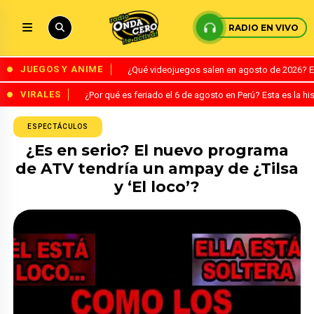
RADIO EN VIVO
JUEGOS Y ANIME
¿Qué videojuegos salen en agosto de 2026? 
VIRALES
¿Por qué es feriado el 6 de agosto en Perú? Esta es la his
ESPECTÁCULOS
¿Es en serio? El nuevo programa
de ATV tendría un ampay de ¿Tilsa
y ‘El loco’?