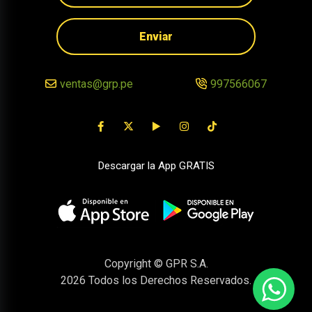
Enviar
ventas@grp.pe
997566067
Descargar la App GRATIS
Copyright © GPR S.A.
2026
Todos los Derechos Reservados.