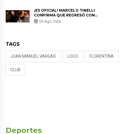
PREOCUPACIÓN
¡ES OFICIAL! MARCELO TINELLI
CONFIRMA QUE REGRESÓ CON
MILETT FIGUEROA: “EL AMOR
05 Ago 2026
PUDO MÁS”
TAGS
JUAN MANUEL VARGAS
LOCO
FLORENTINA
CLUB
Deportes