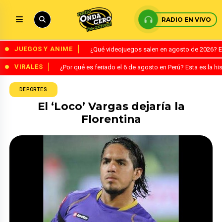
RADIO EN VIVO
JUEGOS Y ANIME
¿Qué videojuegos salen en agosto de 2026? 
VIRALES
¿Por qué es feriado el 6 de agosto en Perú? Esta es la his
DEPORTES
El ‘Loco’ Vargas dejaría la
Florentina