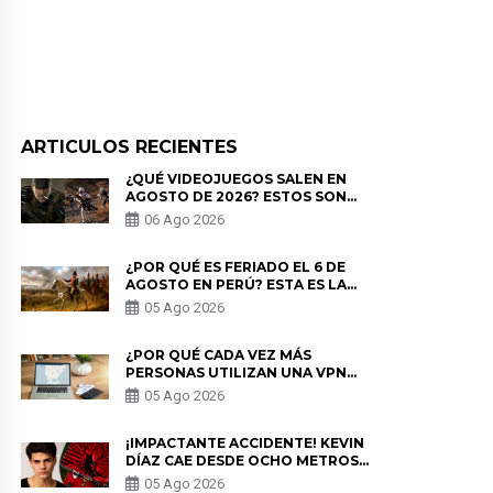
ARTICULOS RECIENTES
¿QUÉ VIDEOJUEGOS SALEN EN
AGOSTO DE 2026? ESTOS SON
LOS ESTRENOS MÁS ESPERADOS
06 Ago 2026
¿POR QUÉ ES FERIADO EL 6 DE
AGOSTO EN PERÚ? ESTA ES LA
HISTORIA
05 Ago 2026
¿POR QUÉ CADA VEZ MÁS
PERSONAS UTILIZAN UNA VPN
PARA PROTEGER SU
05 Ago 2026
PRIVACIDAD?
¡IMPACTANTE ACCIDENTE! KEVIN
DÍAZ CAE DESDE OCHO METROS
EN “ESTO ES GUERRA” Y GENERA
05 Ago 2026