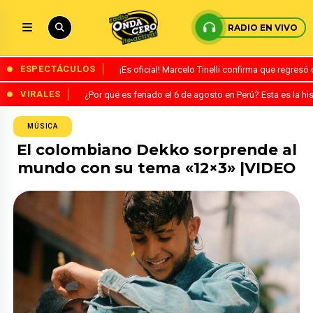
RADIO EN VIVO
ESPECTÁCULOS
¡Es oficial! Marcelo Tinelli confirma que regres
VIRALES
¿Por qué es feriado el 6 de agosto en Perú? Esta es la his
MÚSICA
El colombiano Dekko sorprende al
mundo con su tema «12×3» |VIDEO