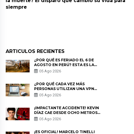
la muerte? El disparo que cambió su vida para
siempre
ARTICULOS RECIENTES
¿POR QUÉ ES FERIADO EL 6 DE
AGOSTO EN PERÚ? ESTA ES LA
HISTORIA
05 Ago 2026
¿POR QUÉ CADA VEZ MÁS
PERSONAS UTILIZAN UNA VPN
PARA PROTEGER SU
05 Ago 2026
PRIVACIDAD?
¡IMPACTANTE ACCIDENTE! KEVIN
DÍAZ CAE DESDE OCHO METROS
EN “ESTO ES GUERRA” Y GENERA
05 Ago 2026
PREOCUPACIÓN
¡ES OFICIAL! MARCELO TINELLI