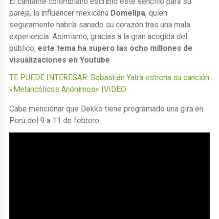
El cantante colombiano escribió este sencillo para su
pareja, la influencer mexicana
Domelipa
, quien
seguramente habría sanado su corazón tras una mala
experiencia. Asimismo, gracias a la gran acogida del
público,
este tema ha supero las ocho millones de
visualizaciones en Youtube
.
TE PUEDE INTERESAR: Sebastián Yatra estrena su canción
«Melancólicos Anónimos» |VIDEO
Cabe mencionar que Dekko tiene programado una gira en
Perú del 9 a 11 de febrero.