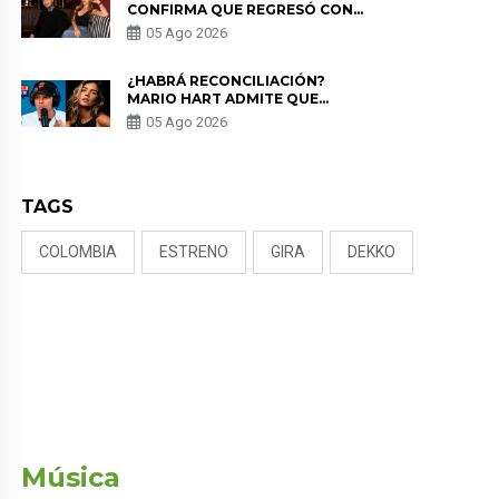
CONFIRMA QUE REGRESÓ CON
MILETT FIGUEROA: “EL AMOR
05 Ago 2026
PUDO MÁS”
¿HABRÁ RECONCILIACIÓN?
MARIO HART ADMITE QUE
PODRÍA VOLVER CON KORINA
05 Ago 2026
RIVADENEIRA: “NO LE CERRARÍA
LAS PUERTAS”
TAGS
COLOMBIA
ESTRENO
GIRA
DEKKO
Música