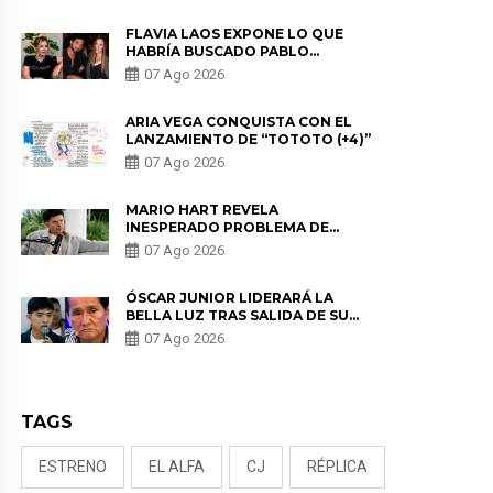
FLAVIA LAOS EXPONE LO QUE
HABRÍA BUSCADO PABLO
HEREDIA CON ALE FULLER: “UNA
07 Ago 2026
DE LAS PARTES QUERÍA EL
REMEMBER”
ARIA VEGA CONQUISTA CON EL
LANZAMIENTO DE “TOTOTO (+4)”
07 Ago 2026
MARIO HART REVELA
INESPERADO PROBLEMA DE
SALUD ANTES DE SEPARARSE DE
07 Ago 2026
KORINA: “ME ENCONTRARON UN
TUMOR”
ÓSCAR JUNIOR LIDERARÁ LA
BELLA LUZ TRAS SALIDA DE SU
PADRE POR POLÉMICA CON
07 Ago 2026
NALDY SALDAÑA
TAGS
ESTRENO
EL ALFA
CJ
RÉPLICA