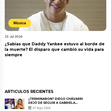
Música
23 Jul 2026
¿Sabías que Daddy Yankee estuvo al borde de
la muerte? El disparo que cambió su vida para
siempre
ARTICULOS RECIENTES
¿TERMINARON? DIEGO CHÁVARRI
DEJÓ DE SEGUIR A GABRIELA
HERRERA Y ANUNCIA SU SALIDA
07 Ago 2026
DE PÓDCAST