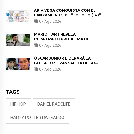
DE LAS PARTES QUERÍA EL
REMEMBER”
ARIA VEGA CONQUISTA CON EL
LANZAMIENTO DE “TOTOTO (+4)”
07 Ago 2026
MARIO HART REVELA
INESPERADO PROBLEMA DE
SALUD ANTES DE SEPARARSE DE
07 Ago 2026
KORINA: “ME ENCONTRARON UN
TUMOR”
ÓSCAR JUNIOR LIDERARÁ LA
BELLA LUZ TRAS SALIDA DE SU
PADRE POR POLÉMICA CON
07 Ago 2026
NALDY SALDAÑA
TAGS
HIP HOP
DANIEL RADCLIFE
HARRY POTTER RAPEANDO