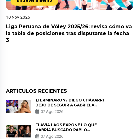
Entretenimiento
10 Nov 2025
Liga Peruana de Vóley 2025/26: revisa cómo va
la tabla de posiciones tras disputarse la fecha
3
ARTICULOS RECIENTES
¿TERMINARON? DIEGO CHÁVARRI
DEJÓ DE SEGUIR A GABRIELA
HERRERA Y ANUNCIA SU SALIDA
07 Ago 2026
DE PÓDCAST
FLAVIA LAOS EXPONE LO QUE
HABRÍA BUSCADO PABLO
HEREDIA CON ALE FULLER: “UNA
07 Ago 2026