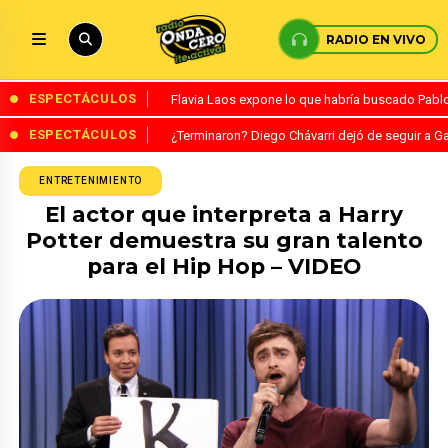
RADIO EN VIVO
ESPECTÁCULOS
Flavia Laos expone lo que habría buscado Pablo 
ESPECTÁCULOS
¿Terminaron? Diego Chávarri dejó de seguir a Ga
ENTRETENIMIENTO
El actor que interpreta a Harry
Potter demuestra su gran talento
para el Hip Hop – VIDEO