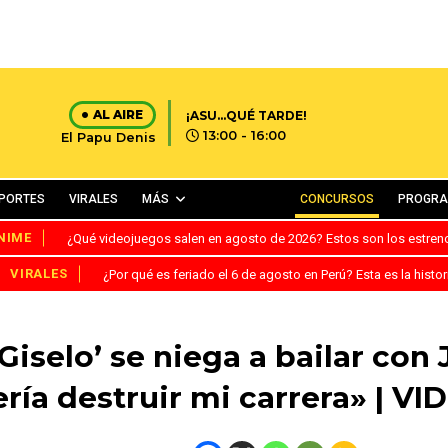
AL AIRE
¡ASU...QUÉ TARDE!
13:00 - 16:00
El Papu Denis
PORTES
VIRALES
MÁS
CONCURSOS
PROGR
NIME
¿Qué videojuegos salen en agosto de 2026? Estos son los estre
VIRALES
¿Por qué es feriado el 6 de agosto en Perú? Esta es la histor
Giselo’ se niega a bailar con
ería destruir mi carrera» | VI