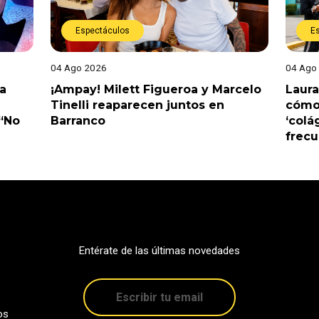
Espectáculos
E
04 Ago 2026
04 Ago
a
¡Ampay! Milett Figueroa y Marcelo
Laura
Tinelli reaparecen juntos en
cómo 
 “No
Barranco
‘colá
frec
Entérate de las últimas novedades
os