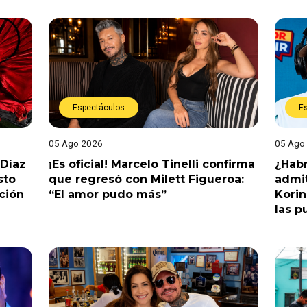
Espectáculos
E
05 Ago 2026
05 Ago
 Díaz
¡Es oficial! Marcelo Tinelli confirma
¿Habr
sto
que regresó con Milett Figueroa:
admit
ción
“El amor pudo más”
Korin
las p