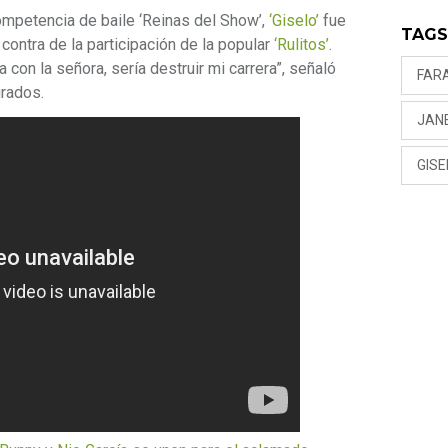
ompetencia de baile ‘Reinas del Show’,
‘Giselo’
fue
TAG
ontra de la participación de la popular
‘Rulitos’
.
 con la señora, sería destruir mi carrera”, señaló
FAR
jurados.
JAN
GISE