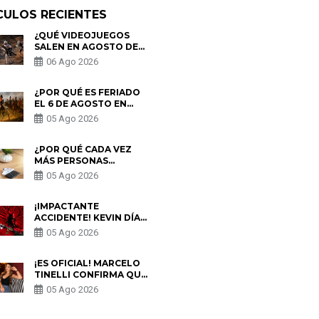
CULOS RECIENTES
¿QUÉ VIDEOJUEGOS
SALEN EN AGOSTO DE
2026? ESTOS SON LOS
06 Ago 2026
ESTRENOS MÁS
ESPERADOS
¿POR QUÉ ES FERIADO
EL 6 DE AGOSTO EN
PERÚ? ESTA ES LA
05 Ago 2026
HISTORIA
¿POR QUÉ CADA VEZ
MÁS PERSONAS
UTILIZAN UNA VPN
05 Ago 2026
PARA PROTEGER SU
PRIVACIDAD?
¡IMPACTANTE
ACCIDENTE! KEVIN DÍAZ
CAE DESDE OCHO
05 Ago 2026
METROS EN “ESTO ES
GUERRA” Y GENERA
PREOCUPACIÓN
¡ES OFICIAL! MARCELO
TINELLI CONFIRMA QUE
REGRESÓ CON MILETT
05 Ago 2026
FIGUEROA: “EL AMOR
PUDO MÁS”