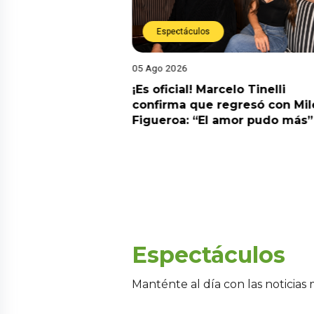
Espectáculos
05 Ago 2026
cidente! Kevin
¡Es oficial! Marcelo Tinelli
e ocho metros en
confirma que regresó con Mil
a” y genera
Figueroa: “El amor pudo más”
Espectáculos
Manténte al día con las noticias