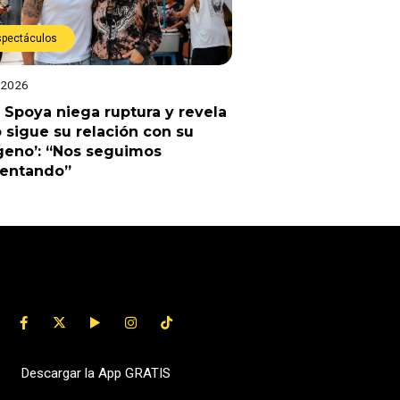
spectáculos
 2026
 Spoya niega ruptura y revela
sigue su relación con su
geno’: “Nos seguimos
uentando”
Descargar la App GRATIS