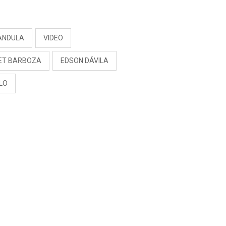
S
ANDULA
VIDEO
ET BARBOZA
EDSON DÁVILA
LO