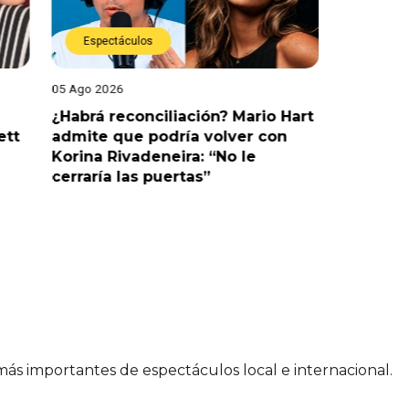
Espectáculos
Espect
05 Ago 2026
05 Ago 202
¿Habrá reconciliación? Mario Hart
Naldy Sa
ett
admite que podría volver con
que vivi
Korina Rivadeneira: “No le
denuncia
cerraría las puertas”
me parec
 más importantes de espectáculos local e internacional.