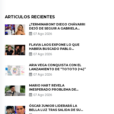
ARTICULOS RECIENTES
¿TERMINARON? DIEGO CHÁVARRI
DEJÓ DE SEGUIR A GABRIELA
HERRERA Y ANUNCIA SU SALIDA
07 Ago 2026
DE PÓDCAST
FLAVIA LAOS EXPONE LO QUE
HABRÍA BUSCADO PABLO
HEREDIA CON ALE FULLER: “UNA
07 Ago 2026
DE LAS PARTES QUERÍA EL
REMEMBER”
ARIA VEGA CONQUISTA CON EL
LANZAMIENTO DE “TOTOTO (+4)”
07 Ago 2026
MARIO HART REVELA
INESPERADO PROBLEMA DE
SALUD ANTES DE SEPARARSE DE
07 Ago 2026
KORINA: “ME ENCONTRARON UN
TUMOR”
ÓSCAR JUNIOR LIDERARÁ LA
BELLA LUZ TRAS SALIDA DE SU
PADRE POR POLÉMICA CON