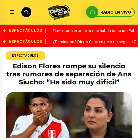
RADIO EN VIVO
ESPECTÁCULOS
Flavia Laos expone lo que habría buscado Pablo 
ESPECTÁCULOS
¿Terminaron? Diego Chávarri dejó de seguir a Ga
ESPECTÁCULOS
Edison Flores rompe su silencio
tras rumores de separación de Ana
Siucho: “Ha sido muy difícil”