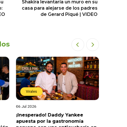
su
Shakira levantaría un muro en su
o:
casa para alejarse de los padres
DEO
de Gerard Piqué | VIDEO
dos
Virales
Virales
06 Jul 2026
25 Jun 202
¡Inesperado! Daddy Yankee
¡Juntos 
apuesta por la gastronomía
reaccion