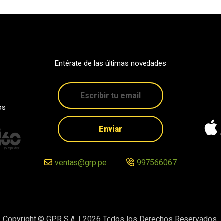
Entérate de las últimas novedades
os
Enviar
ventas@grp.pe
997566067
Copyright © GPR S.A. |
2026
Todos los Derechos Reservados.