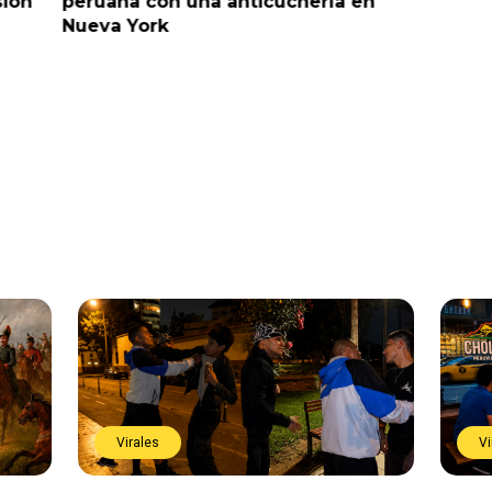
sión
peruana con una anticuchería en
ante de
Nueva York
Virales
Vi