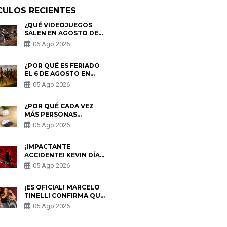
CULOS RECIENTES
¿QUÉ VIDEOJUEGOS
SALEN EN AGOSTO DE
2026? ESTOS SON LOS
06 Ago 2026
ESTRENOS MÁS
ESPERADOS
¿POR QUÉ ES FERIADO
EL 6 DE AGOSTO EN
PERÚ? ESTA ES LA
05 Ago 2026
HISTORIA
¿POR QUÉ CADA VEZ
MÁS PERSONAS
UTILIZAN UNA VPN
05 Ago 2026
PARA PROTEGER SU
PRIVACIDAD?
¡IMPACTANTE
ACCIDENTE! KEVIN DÍAZ
CAE DESDE OCHO
05 Ago 2026
METROS EN “ESTO ES
GUERRA” Y GENERA
PREOCUPACIÓN
¡ES OFICIAL! MARCELO
TINELLI CONFIRMA QUE
REGRESÓ CON MILETT
05 Ago 2026
FIGUEROA: “EL AMOR
PUDO MÁS”