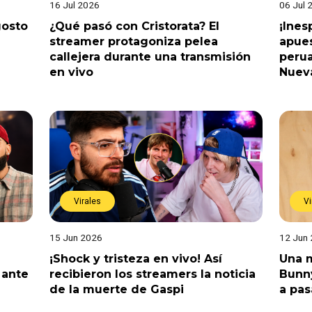
16 Jul 2026
06 Jul 
gosto
¿Qué pasó con Cristorata? El
¡Ine
streamer protagoniza pelea
apues
callejera durante una transmisión
perua
en vivo
Nuev
Virales
Vi
15 Jun 2026
12 Jun
¡Shock y tristeza en vivo! Así
Una m
 ante
recibieron los streamers la noticia
Bunny
de la muerte de Gaspi
a pas