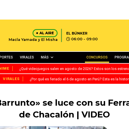
AL AIRE
EL BÚNKER
06:00 - 09:00
Macla Yamada y El Misha
PORTES
VIRALES
MÁS
CONCURSOS
PROGR
NIME
¿Qué videojuegos salen en agosto de 2026? Estos son los estre
VIRALES
¿Por qué es feriado el 6 de agosto en Perú? Esta es la histor
arrunto» se luce con su Ferra
de Chacalón | VIDEO