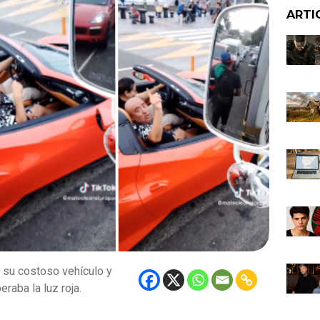
ARTI
 su costoso vehículo y
raba la luz roja.