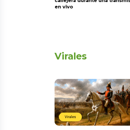
callejera durante una transmi
en vivo
Virales
Virales