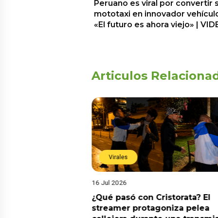
Peruano es viral por convertir 
mototaxi en innovador vehícul
«El futuro es ahora viejo» | VI
Articulos Relaciona
Virales
16 Jul 2026
riado el 6 de
¿Qué pasó con Cristorata? El
? Esta es la
streamer protagoniza pelea