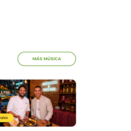
vastador terremoto
noticia de la muerte de
MÁS MÚSICA
rales