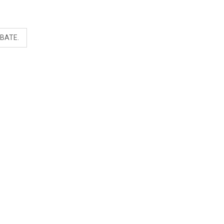
RIVADENEIRA: “NO LE
CERRARÍA LAS
S
PUERTAS”
BATE.