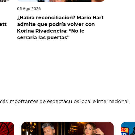
05 Ago 2026
05 Ago 202
¿Habrá reconciliación? Mario Hart
Naldy Sa
ett
admite que podría volver con
que vivi
Korina Rivadeneira: “No le
denuncia
cerraría las puertas”
me parec
 más importantes de espectáculos local e internacional.