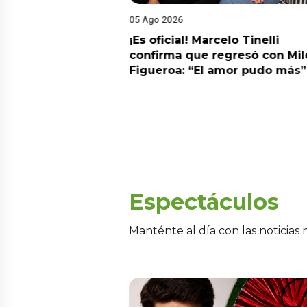
05 Ago 2026
cidente! Kevin
¡Es oficial! Marcelo Tinelli
e ocho metros en
confirma que regresó con Mil
a” y genera
Figueroa: “El amor pudo más”
Espectáculos
Manténte al día con las noticias