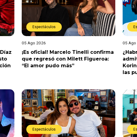
Espectáculos
E
05 Ago 2026
05 Ago
 Díaz
¡Es oficial! Marcelo Tinelli confirma
¿Habr
sto
que regresó con Milett Figueroa:
admit
ción
“El amor pudo más”
Korin
las p
Espectáculos
E