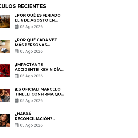
CULOS RECIENTES
¿POR QUÉ ES FERIADO
EL 6 DE AGOSTO EN
PERÚ? ESTA ES LA
05 Ago 2026
HISTORIA
¿POR QUÉ CADA VEZ
MÁS PERSONAS
UTILIZAN UNA VPN
05 Ago 2026
PARA PROTEGER SU
PRIVACIDAD?
¡IMPACTANTE
ACCIDENTE! KEVIN DÍAZ
CAE DESDE OCHO
05 Ago 2026
METROS EN “ESTO ES
GUERRA” Y GENERA
PREOCUPACIÓN
¡ES OFICIAL! MARCELO
TINELLI CONFIRMA QUE
REGRESÓ CON MILETT
05 Ago 2026
FIGUEROA: “EL AMOR
PUDO MÁS”
¿HABRÁ
RECONCILIACIÓN?
MARIO HART ADMITE
05 Ago 2026
QUE PODRÍA VOLVER
CON KORINA