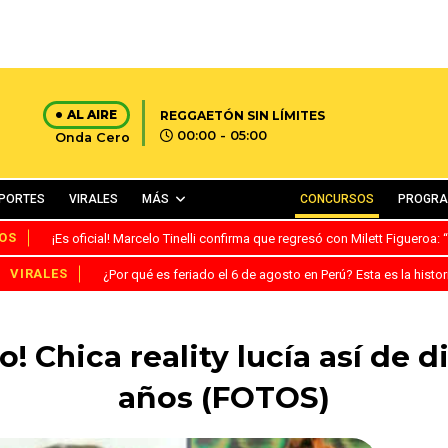
AL AIRE
REGGAETÓN SIN LÍMITES
00:00 - 05:00
Onda Cero
PORTES
VIRALES
MÁS
CONCURSOS
PROGR
OS
¡Es oficial! Marcelo Tinelli confirma que regresó con Milett Figueroa
VIRALES
¿Por qué es feriado el 6 de agosto en Perú? Esta es la histor
! Chica reality lucía así de 
años (FOTOS)