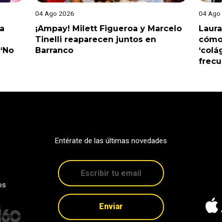
04 Ago 2026
04 Ago
a
¡Ampay! Milett Figueroa y Marcelo
Laura
Tinelli reaparecen juntos en
cómo 
 “No
Barranco
‘colá
frec
Entérate de las últimas novedades
os
Enviar