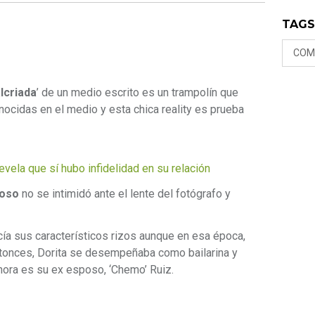
TAG
COM
lcriada
’ de un medio escrito es un trampolín que
ocidas en el medio y esta chica reality es prueba
evela que sí hubo infidelidad en su relación
oso
no se intimidó ante el lente del fotógrafo y
lucía sus característicos rizos aunque en esa época,
ntonces, Dorita se desempeñaba como bailarina y
hora es su ex esposo, ‘Chemo’ Ruiz.