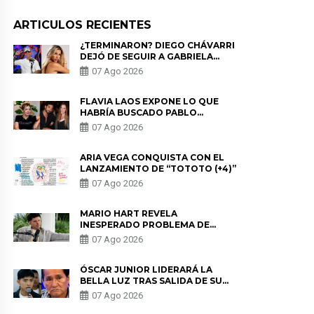
ARTICULOS RECIENTES
¿TERMINARON? DIEGO CHÁVARRI
DEJÓ DE SEGUIR A GABRIELA
HERRERA Y ANUNCIA SU SALIDA
07 Ago 2026
DE PÓDCAST
FLAVIA LAOS EXPONE LO QUE
HABRÍA BUSCADO PABLO
HEREDIA CON ALE FULLER: “UNA
07 Ago 2026
DE LAS PARTES QUERÍA EL
REMEMBER”
ARIA VEGA CONQUISTA CON EL
LANZAMIENTO DE “TOTOTO (+4)”
07 Ago 2026
MARIO HART REVELA
INESPERADO PROBLEMA DE
SALUD ANTES DE SEPARARSE DE
07 Ago 2026
KORINA: “ME ENCONTRARON UN
TUMOR”
ÓSCAR JUNIOR LIDERARÁ LA
BELLA LUZ TRAS SALIDA DE SU
PADRE POR POLÉMICA CON
07 Ago 2026
NALDY SALDAÑA