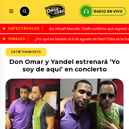
RADIO EN VIVO
ESPECTÁCULOS
¡Es oficial! Marcelo Tinelli confirma que regres
VIRALES
¿Por qué es feriado el 6 de agosto en Perú? Esta es la his
ENTRETENIMIENTO
Don Omar y Yandel estrenará ‘Yo
soy de aquí’ en concierto