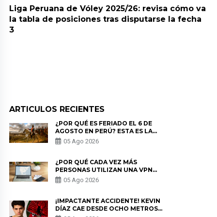
Liga Peruana de Vóley 2025/26: revisa cómo va
la tabla de posiciones tras disputarse la fecha
3
ARTICULOS RECIENTES
¿POR QUÉ ES FERIADO EL 6 DE
AGOSTO EN PERÚ? ESTA ES LA
HISTORIA
05 Ago 2026
¿POR QUÉ CADA VEZ MÁS
PERSONAS UTILIZAN UNA VPN
PARA PROTEGER SU
05 Ago 2026
PRIVACIDAD?
¡IMPACTANTE ACCIDENTE! KEVIN
DÍAZ CAE DESDE OCHO METROS
EN “ESTO ES GUERRA” Y GENERA