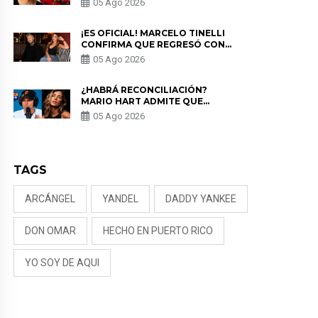
05 Ago 2026
PREOCUPACIÓN
¡ES OFICIAL! MARCELO TINELLI
CONFIRMA QUE REGRESÓ CON
MILETT FIGUEROA: “EL AMOR
05 Ago 2026
PUDO MÁS”
¿HABRÁ RECONCILIACIÓN?
MARIO HART ADMITE QUE
PODRÍA VOLVER CON KORINA
05 Ago 2026
RIVADENEIRA: “NO LE CERRARÍA
LAS PUERTAS”
TAGS
ARCÁNGEL
YANDEL
DADDY YANKEE
DON OMAR
HECHO EN PUERTO RICO
YO SOY DE AQUI