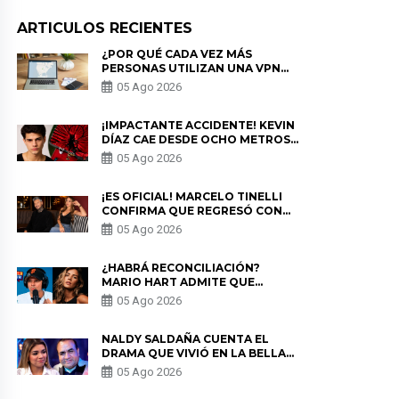
ARTICULOS RECIENTES
¿POR QUÉ CADA VEZ MÁS
PERSONAS UTILIZAN UNA VPN
PARA PROTEGER SU
05 Ago 2026
PRIVACIDAD?
¡IMPACTANTE ACCIDENTE! KEVIN
DÍAZ CAE DESDE OCHO METROS
EN “ESTO ES GUERRA” Y GENERA
05 Ago 2026
PREOCUPACIÓN
¡ES OFICIAL! MARCELO TINELLI
CONFIRMA QUE REGRESÓ CON
MILETT FIGUEROA: “EL AMOR
05 Ago 2026
PUDO MÁS”
¿HABRÁ RECONCILIACIÓN?
MARIO HART ADMITE QUE
PODRÍA VOLVER CON KORINA
05 Ago 2026
RIVADENEIRA: “NO LE CERRARÍA
LAS PUERTAS”
NALDY SALDAÑA CUENTA EL
DRAMA QUE VIVIÓ EN LA BELLA
LUZ TRAS DENUNCIA AL
05 Ago 2026
DIRECTOR MUSICAL: “NO ME
PARECE JUSTO”