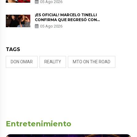
EN “ESTO ES GUERRA” Y GENERA
05 Ago 2026
PREOCUPACIÓN
¡ES OFICIAL! MARCELO TINELLI
CONFIRMA QUE REGRESÓ CON
MILETT FIGUEROA: “EL AMOR
05 Ago 2026
PUDO MÁS”
TAGS
DON OMAR
REALITY
MTO ON THE ROAD
Entretenimiento