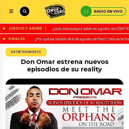
RADIO EN VIVO
JUEGOS Y ANIME
¿Qué videojuegos salen en agosto de 2026? 
VIRALES
¿Por qué es feriado el 6 de agosto en Perú? Esta es la his
ENTRETENIMIENTO
Don Omar estrena nuevos
episodios de su reality