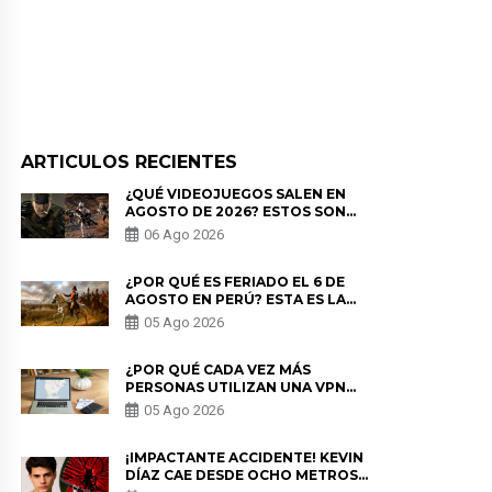
ARTICULOS RECIENTES
¿QUÉ VIDEOJUEGOS SALEN EN
AGOSTO DE 2026? ESTOS SON
LOS ESTRENOS MÁS ESPERADOS
06 Ago 2026
¿POR QUÉ ES FERIADO EL 6 DE
AGOSTO EN PERÚ? ESTA ES LA
HISTORIA
05 Ago 2026
¿POR QUÉ CADA VEZ MÁS
PERSONAS UTILIZAN UNA VPN
PARA PROTEGER SU
05 Ago 2026
PRIVACIDAD?
¡IMPACTANTE ACCIDENTE! KEVIN
DÍAZ CAE DESDE OCHO METROS