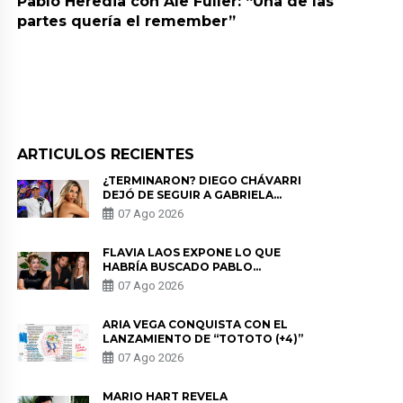
Pablo Heredia con Ale Fuller: “Una de las
partes quería el remember”
ARTICULOS RECIENTES
¿TERMINARON? DIEGO CHÁVARRI
DEJÓ DE SEGUIR A GABRIELA
HERRERA Y ANUNCIA SU SALIDA
07 Ago 2026
DE PÓDCAST
FLAVIA LAOS EXPONE LO QUE
HABRÍA BUSCADO PABLO
HEREDIA CON ALE FULLER: “UNA
07 Ago 2026
DE LAS PARTES QUERÍA EL
REMEMBER”
ARIA VEGA CONQUISTA CON EL
LANZAMIENTO DE “TOTOTO (+4)”
07 Ago 2026
MARIO HART REVELA