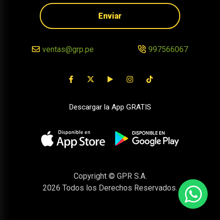
Enviar
ventas@grp.pe
997566067
Descargar la App GRATIS
Copyright © GPR S.A.
2026
Todos los Derechos Reservados.