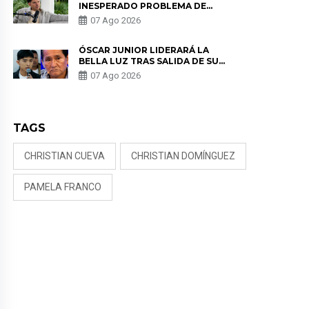
INESPERADO PROBLEMA DE
SALUD ANTES DE SEPARARSE DE
07 Ago 2026
KORINA: “ME ENCONTRARON UN
TUMOR”
ÓSCAR JUNIOR LIDERARÁ LA
BELLA LUZ TRAS SALIDA DE SU
PADRE POR POLÉMICA CON
07 Ago 2026
NALDY SALDAÑA
TAGS
CHRISTIAN CUEVA
CHRISTIAN DOMÍNGUEZ
PAMELA FRANCO