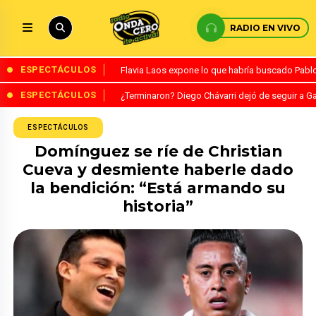
RADIO EN VIVO
ESPECTÁCULOS
Flavia Laos expone lo que habría buscado Pablo 
ESPECTÁCULOS
¿Terminaron? Diego Chávarri dejó de seguir a Ga
ESPECTÁCULOS
Domínguez se ríe de Christian
Cueva y desmiente haberle dado
la bendición: “Está armando su
historia”