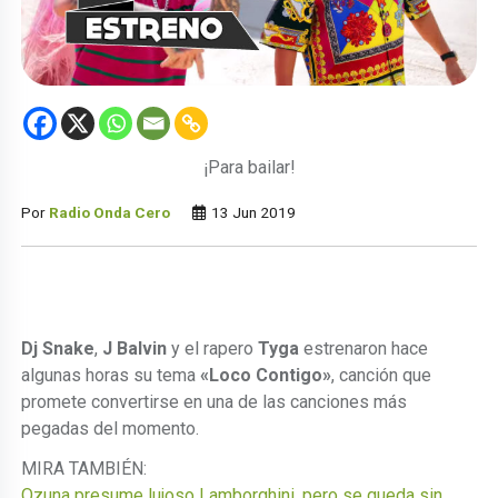
¡Para bailar!
Por
Radio Onda Cero
13 Jun 2019
Dj Snake
,
J Balvin
y el rapero
Tyga
estrenaron hace
algunas horas su tema
«Loco Contigo»
, canción que
promete convertirse en una de las canciones más
pegadas del momento.
MIRA TAMBIÉN:
Ozuna presume lujoso Lamborghini, pero se queda sin