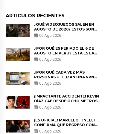
ARTICULOS RECIENTES
¿QUÉ VIDEOJUEGOS SALEN EN
AGOSTO DE 2026? ESTOS SON
LOS ESTRENOS MÁS ESPERADOS
06 Ago 2026
¿POR QUÉ ES FERIADO EL 6 DE
AGOSTO EN PERÚ? ESTA ES LA
HISTORIA
05 Ago 2026
¿POR QUÉ CADA VEZ MÁS
PERSONAS UTILIZAN UNA VPN
PARA PROTEGER SU
05 Ago 2026
PRIVACIDAD?
¡IMPACTANTE ACCIDENTE! KEVIN
DÍAZ CAE DESDE OCHO METROS
EN “ESTO ES GUERRA” Y GENERA
05 Ago 2026
PREOCUPACIÓN
¡ES OFICIAL! MARCELO TINELLI
CONFIRMA QUE REGRESÓ CON
MILETT FIGUEROA: “EL AMOR
05 Ago 2026