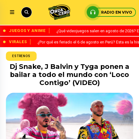
RADIO EN VIVO
JUEGOS Y ANIME
¿Qué videojuegos salen en agosto de 2026? 
VIRALES
¿Por qué es feriado el 6 de agosto en Perú? Esta es la his
ESTRENOS
Dj Snake, J Balvin y Tyga ponen a
bailar a todo el mundo con ‘Loco
Contigo’ (VIDEO)