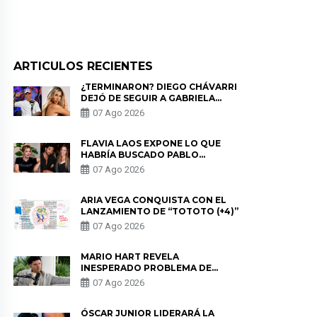
ARTICULOS RECIENTES
¿TERMINARON? DIEGO CHÁVARRI
DEJÓ DE SEGUIR A GABRIELA
HERRERA Y ANUNCIA SU SALIDA
07 Ago 2026
DE PÓDCAST
FLAVIA LAOS EXPONE LO QUE
HABRÍA BUSCADO PABLO
HEREDIA CON ALE FULLER: “UNA
07 Ago 2026
DE LAS PARTES QUERÍA EL
REMEMBER”
ARIA VEGA CONQUISTA CON EL
LANZAMIENTO DE “TOTOTO (+4)”
07 Ago 2026
MARIO HART REVELA
INESPERADO PROBLEMA DE
SALUD ANTES DE SEPARARSE DE
07 Ago 2026
KORINA: “ME ENCONTRARON UN
TUMOR”
ÓSCAR JUNIOR LIDERARÁ LA