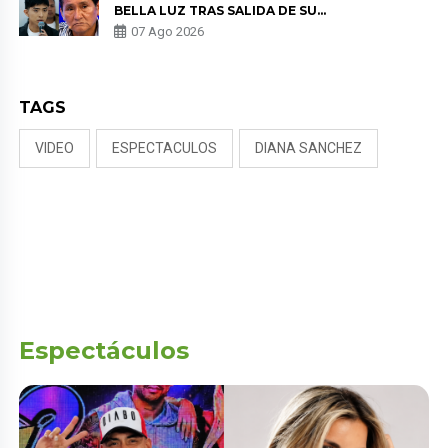
BELLA LUZ TRAS SALIDA DE SU
PADRE POR POLÉMICA CON
07 Ago 2026
NALDY SALDAÑA
TAGS
VIDEO
ESPECTACULOS
DIANA SANCHEZ
Espectáculos