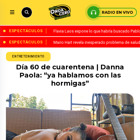
RADIO EN VIVO
ESPECTÁCULOS
Flavia Laos expone lo que habría buscado Pablo 
ESPECTÁCULOS
Mario Hart revela inesperado problema de salud
ENTRETENIMIENTO
Día 60 de cuarentena | Danna
Paola: “ya hablamos con las
hormigas”