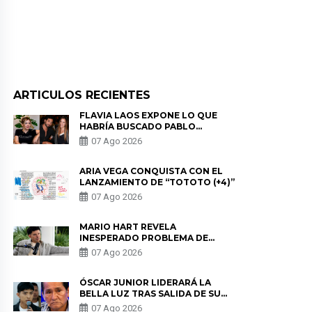
ARTICULOS RECIENTES
FLAVIA LAOS EXPONE LO QUE
HABRÍA BUSCADO PABLO
HEREDIA CON ALE FULLER: “UNA
07 Ago 2026
DE LAS PARTES QUERÍA EL
REMEMBER”
ARIA VEGA CONQUISTA CON EL
LANZAMIENTO DE “TOTOTO (+4)”
07 Ago 2026
MARIO HART REVELA
INESPERADO PROBLEMA DE
SALUD ANTES DE SEPARARSE DE
07 Ago 2026
KORINA: “ME ENCONTRARON UN
TUMOR”
ÓSCAR JUNIOR LIDERARÁ LA
BELLA LUZ TRAS SALIDA DE SU
PADRE POR POLÉMICA CON
07 Ago 2026