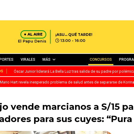
AL AIRE
¡ASU… QUÉ TARDE!
13:00 - 16:00
El Papu Denis
PORTES
VIRALES
MÁS
CONCURSOS
PROGR
OS
Óscar Junior liderará La Bella Luz tras salida de su padre por polémi
Mario Hart revela inesperado problema de salud antes de separarse de Korin
jo vende marcianos a S/15 p
ladores para sus cuyes: “Pura 