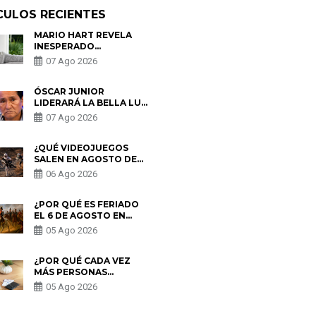
CULOS RECIENTES
MARIO HART REVELA
INESPERADO
PROBLEMA DE SALUD
07 Ago 2026
ANTES DE SEPARARSE
DE KORINA: “ME
ENCONTRARON UN
ÓSCAR JUNIOR
TUMOR”
LIDERARÁ LA BELLA LUZ
TRAS SALIDA DE SU
07 Ago 2026
PADRE POR POLÉMICA
CON NALDY SALDAÑA
¿QUÉ VIDEOJUEGOS
SALEN EN AGOSTO DE
2026? ESTOS SON LOS
06 Ago 2026
ESTRENOS MÁS
ESPERADOS
¿POR QUÉ ES FERIADO
EL 6 DE AGOSTO EN
PERÚ? ESTA ES LA
05 Ago 2026
HISTORIA
¿POR QUÉ CADA VEZ
MÁS PERSONAS
UTILIZAN UNA VPN
05 Ago 2026
PARA PROTEGER SU
PRIVACIDAD?