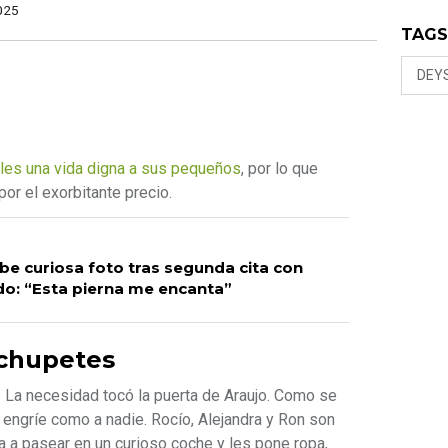
025
TAG
DEY
rles una vida digna a sus pequeños
, por lo que
or el exorbitante precio.
e curiosa foto tras segunda cita con
do: “Esta pierna me encanta”
 chupetes
! La necesidad tocó la puerta de Araujo. Como se
 engríe como a nadie. Rocío, Alejandra y Ron son
a a pasear en un curioso coche y les pone ropa,