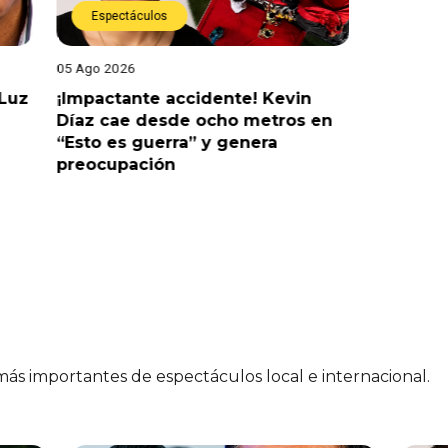
Espectáculos
Espect
05 Ago 2026
05 Ago 202
 Luz
¡Impactante accidente! Kevin
¡Es ofici
Díaz cae desde ocho metros en
confirma
“Esto es guerra” y genera
Figueroa
preocupación
 más importantes de espectáculos local e internacional.