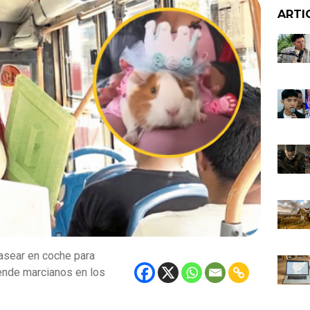
ARTI
asear en coche para
ende marcianos en los