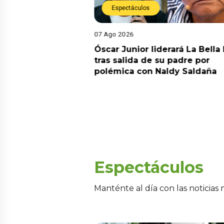
Espectáculos
07 Ago 2026
ela inesperado
Óscar Junior liderará La Bella
alud antes de
tras salida de su padre por
orina: “Me
polémica con Naldy Saldaña
n tumor”
Espectáculos
Manténte al día con las noticias