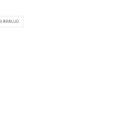
S
SI ARAUJO