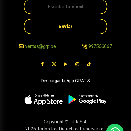
Enviar
ventas@grp.pe
997566067
Descargar la App GRATIS
Copyright © GPR S.A.
2026
Todos los Derechos Reservados.