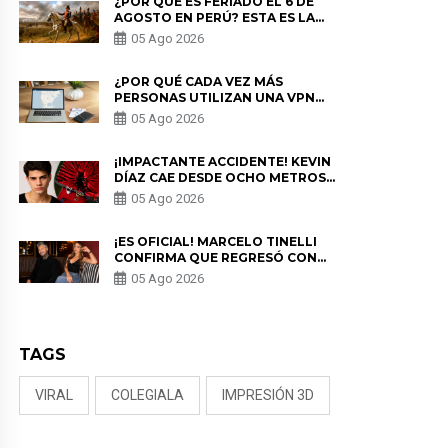
¿POR QUÉ ES FERIADO EL 6 DE
AGOSTO EN PERÚ? ESTA ES LA
HISTORIA
05 Ago 2026
¿POR QUÉ CADA VEZ MÁS
PERSONAS UTILIZAN UNA VPN
PARA PROTEGER SU
05 Ago 2026
PRIVACIDAD?
¡IMPACTANTE ACCIDENTE! KEVIN
DÍAZ CAE DESDE OCHO METROS
EN “ESTO ES GUERRA” Y GENERA
05 Ago 2026
PREOCUPACIÓN
¡ES OFICIAL! MARCELO TINELLI
CONFIRMA QUE REGRESÓ CON
MILETT FIGUEROA: “EL AMOR
05 Ago 2026
PUDO MÁS”
TAGS
VIRAL
COLEGIALA
IMPRESIÓN 3D