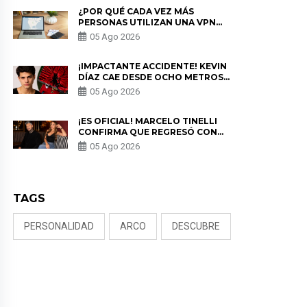
¿POR QUÉ CADA VEZ MÁS
PERSONAS UTILIZAN UNA VPN
PARA PROTEGER SU
05 Ago 2026
PRIVACIDAD?
¡IMPACTANTE ACCIDENTE! KEVIN
DÍAZ CAE DESDE OCHO METROS
EN “ESTO ES GUERRA” Y GENERA
05 Ago 2026
PREOCUPACIÓN
¡ES OFICIAL! MARCELO TINELLI
CONFIRMA QUE REGRESÓ CON
MILETT FIGUEROA: “EL AMOR
05 Ago 2026
PUDO MÁS”
TAGS
PERSONALIDAD
ARCO
DESCUBRE