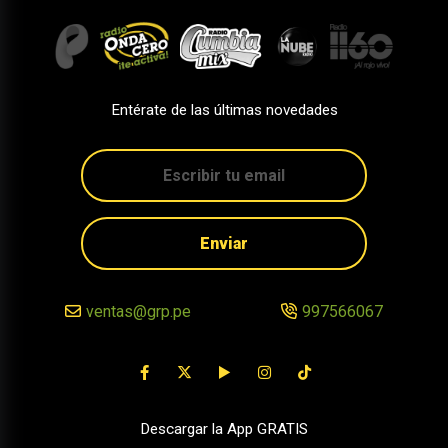
Entérate de las últimas novedades
Enviar
ventas@grp.pe
997566067
Descargar la App GRATIS