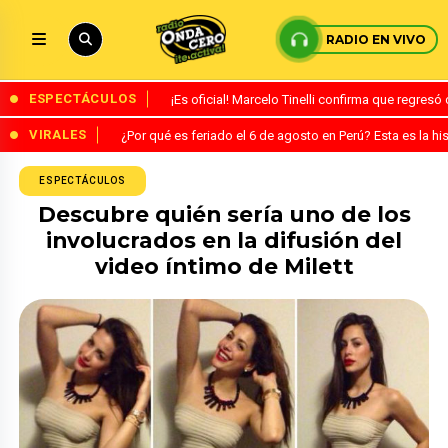
RADIO EN VIVO
ESPECTÁCULOS
¡Es oficial! Marcelo Tinelli confirma que regres
VIRALES
¿Por qué es feriado el 6 de agosto en Perú? Esta es la his
ESPECTÁCULOS
Descubre quién sería uno de los
involucrados en la difusión del
video íntimo de Milett