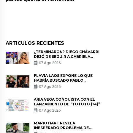
ARTICULOS RECIENTES
¿TERMINARON? DIEGO CHÁVARRI
DEJÓ DE SEGUIR A GABRIELA
HERRERA Y ANUNCIA SU SALIDA
07 Ago 2026
DE PÓDCAST
FLAVIA LAOS EXPONE LO QUE
HABRÍA BUSCADO PABLO
HEREDIA CON ALE FULLER: “UNA
07 Ago 2026
DE LAS PARTES QUERÍA EL
REMEMBER”
ARIA VEGA CONQUISTA CON EL
LANZAMIENTO DE “TOTOTO (+4)”
07 Ago 2026
MARIO HART REVELA
INESPERADO PROBLEMA DE
SALUD ANTES DE SEPARARSE DE