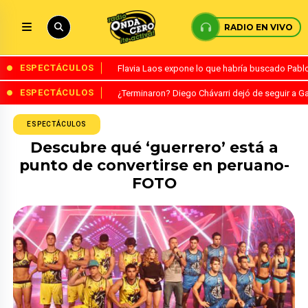
RADIO EN VIVO
ESPECTÁCULOS
Flavia Laos expone lo que habría buscado Pablo 
ESPECTÁCULOS
¿Terminaron? Diego Chávarri dejó de seguir a Ga
ESPECTÁCULOS
Descubre qué ‘guerrero’ está a
punto de convertirse en peruano-
FOTO