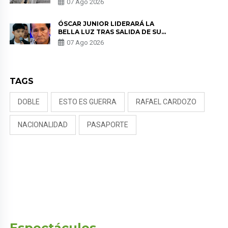
07 Ago 2026
KORINA: “ME ENCONTRARON UN
TUMOR”
ÓSCAR JUNIOR LIDERARÁ LA
BELLA LUZ TRAS SALIDA DE SU
PADRE POR POLÉMICA CON
07 Ago 2026
NALDY SALDAÑA
TAGS
DOBLE
ESTO ES GUERRA
RAFAEL CARDOZO
NACIONALIDAD
PASAPORTE
Espectáculos