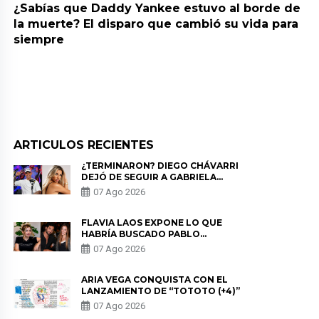
¿Sabías que Daddy Yankee estuvo al borde de
la muerte? El disparo que cambió su vida para
siempre
ARTICULOS RECIENTES
¿TERMINARON? DIEGO CHÁVARRI
DEJÓ DE SEGUIR A GABRIELA
HERRERA Y ANUNCIA SU SALIDA
07 Ago 2026
DE PÓDCAST
FLAVIA LAOS EXPONE LO QUE
HABRÍA BUSCADO PABLO
HEREDIA CON ALE FULLER: “UNA
07 Ago 2026
DE LAS PARTES QUERÍA EL
REMEMBER”
ARIA VEGA CONQUISTA CON EL
LANZAMIENTO DE “TOTOTO (+4)”
07 Ago 2026