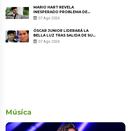
MARIO HART REVELA
INESPERADO PROBLEMA DE
SALUD ANTES DE SEPARARSE DE
07 Ago 2026
KORINA: “ME ENCONTRARON UN
TUMOR”
ÓSCAR JUNIOR LIDERARÁ LA
BELLA LUZ TRAS SALIDA DE SU
PADRE POR POLÉMICA CON
07 Ago 2026
NALDY SALDAÑA
Música