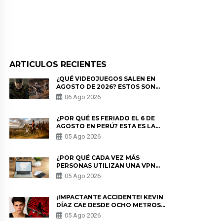
ARTICULOS RECIENTES
¿QUÉ VIDEOJUEGOS SALEN EN
AGOSTO DE 2026? ESTOS SON
LOS ESTRENOS MÁS ESPERADOS
06 Ago 2026
¿POR QUÉ ES FERIADO EL 6 DE
AGOSTO EN PERÚ? ESTA ES LA
HISTORIA
05 Ago 2026
¿POR QUÉ CADA VEZ MÁS
PERSONAS UTILIZAN UNA VPN
PARA PROTEGER SU
05 Ago 2026
PRIVACIDAD?
¡IMPACTANTE ACCIDENTE! KEVIN
DÍAZ CAE DESDE OCHO METROS
EN “ESTO ES GUERRA” Y GENERA
05 Ago 2026
PREOCUPACIÓN