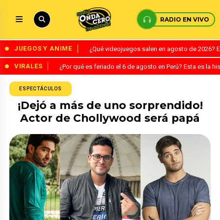
RADIO EN VIVO
JUEGOS Y ANIME
¿Qué videojuegos salen en agosto de 2026? 
VIRALES
¿Por qué es feriado el 6 de agosto en Perú? Esta es la his
ESPECTÁCULOS
¡Dejó a más de uno sorprendido!
Actor de Chollywood será papá