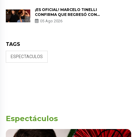
¡ES OFICIAL! MARCELO TINELLI
CONFIRMA QUE REGRESÓ CON
MILETT FIGUEROA: “EL AMOR
05 Ago 2026
PUDO MÁS”
TAGS
ESPECTACULOS
Espectáculos