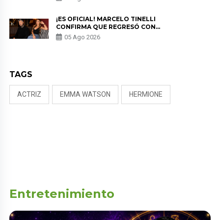
PREOCUPACIÓN
¡ES OFICIAL! MARCELO TINELLI
CONFIRMA QUE REGRESÓ CON
MILETT FIGUEROA: “EL AMOR
05 Ago 2026
PUDO MÁS”
TAGS
ACTRIZ
EMMA WATSON
HERMIONE
Entretenimiento