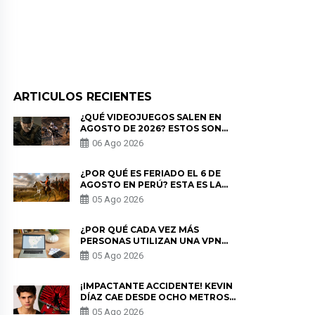
ARTICULOS RECIENTES
¿QUÉ VIDEOJUEGOS SALEN EN
AGOSTO DE 2026? ESTOS SON
LOS ESTRENOS MÁS ESPERADOS
06 Ago 2026
¿POR QUÉ ES FERIADO EL 6 DE
AGOSTO EN PERÚ? ESTA ES LA
HISTORIA
05 Ago 2026
¿POR QUÉ CADA VEZ MÁS
PERSONAS UTILIZAN UNA VPN
PARA PROTEGER SU
05 Ago 2026
PRIVACIDAD?
¡IMPACTANTE ACCIDENTE! KEVIN
DÍAZ CAE DESDE OCHO METROS
EN “ESTO ES GUERRA” Y GENERA
05 Ago 2026