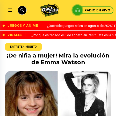
RADIO EN VIVO
JUEGOS Y ANIME
¿Qué videojuegos salen en agosto de 2026? 
VIRALES
¿Por qué es feriado el 6 de agosto en Perú? Esta es la his
ENTRETENIMIENTO
¡De niña a mujer! Mira la evolución
de Emma Watson