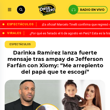
RADIO EN VIVO
ESPECTÁCULOS
¡Es oficial! Marcelo Tinelli confirma que regres
VIRALES
¿Por qué es feriado el 6 de agosto en Perú? Esta es la his
ESPECTÁCULOS
Darinka Ramírez lanza fuerte
mensaje tras ampay de Jefferson
Farfán con Xiomy: “Me arrepiento
del papá que te escogí”