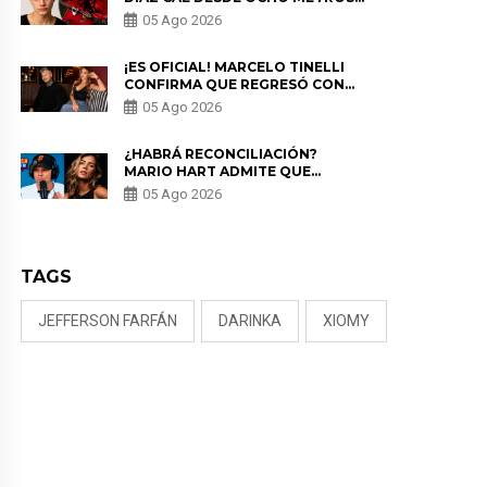
EN “ESTO ES GUERRA” Y GENERA
05 Ago 2026
PREOCUPACIÓN
¡ES OFICIAL! MARCELO TINELLI
CONFIRMA QUE REGRESÓ CON
MILETT FIGUEROA: “EL AMOR
05 Ago 2026
PUDO MÁS”
¿HABRÁ RECONCILIACIÓN?
MARIO HART ADMITE QUE
PODRÍA VOLVER CON KORINA
05 Ago 2026
RIVADENEIRA: “NO LE CERRARÍA
LAS PUERTAS”
TAGS
JEFFERSON FARFÁN
DARINKA
XIOMY