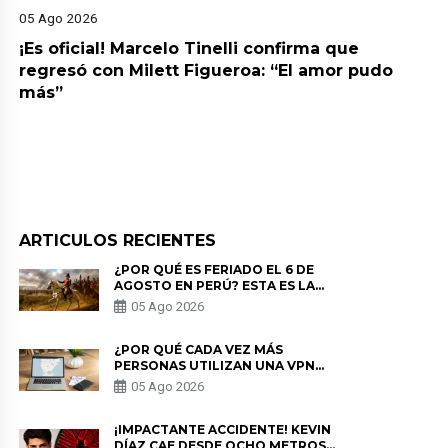
05 Ago 2026
¡Es oficial! Marcelo Tinelli confirma que
regresó con Milett Figueroa: “El amor pudo
más”
ARTICULOS RECIENTES
¿POR QUÉ ES FERIADO EL 6 DE
AGOSTO EN PERÚ? ESTA ES LA
HISTORIA
05 Ago 2026
¿POR QUÉ CADA VEZ MÁS
PERSONAS UTILIZAN UNA VPN
PARA PROTEGER SU
05 Ago 2026
PRIVACIDAD?
¡IMPACTANTE ACCIDENTE! KEVIN
DÍAZ CAE DESDE OCHO METROS