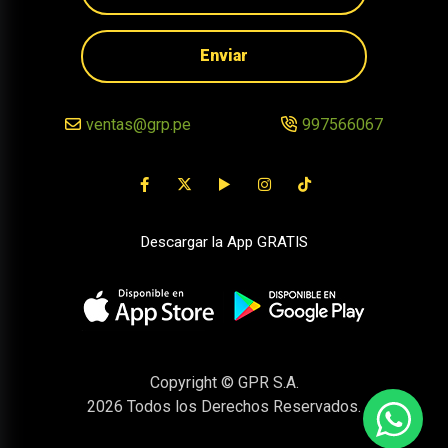
Enviar
ventas@grp.pe
997566067
Descargar la App GRATIS
Copyright © GPR S.A.
2026
Todos los Derechos Reservados.