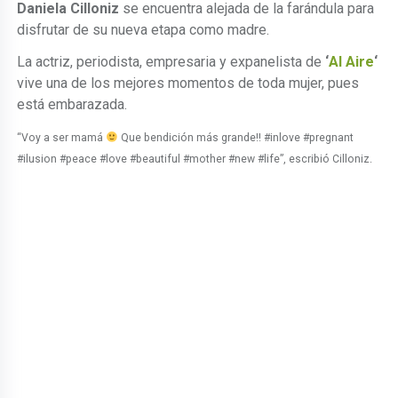
Daniela Cilloniz
se encuentra alejada de la farándula para
disfrutar de su nueva etapa como madre.
La actriz, periodista, empresaria y expanelista de
‘
Al Aire
‘
vive una de los mejores momentos de toda mujer, pues
está embarazada.
“Voy a ser mamá
Que bendición más grande!! #inlove #pregnant
#ilusion #peace #love #beautiful #mother #new #life”, escribió Cilloniz.