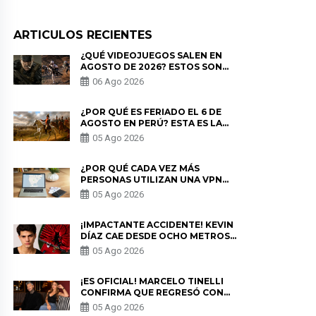
ARTICULOS RECIENTES
¿QUÉ VIDEOJUEGOS SALEN EN
AGOSTO DE 2026? ESTOS SON
LOS ESTRENOS MÁS ESPERADOS
06 Ago 2026
¿POR QUÉ ES FERIADO EL 6 DE
AGOSTO EN PERÚ? ESTA ES LA
HISTORIA
05 Ago 2026
¿POR QUÉ CADA VEZ MÁS
PERSONAS UTILIZAN UNA VPN
PARA PROTEGER SU
05 Ago 2026
PRIVACIDAD?
¡IMPACTANTE ACCIDENTE! KEVIN
DÍAZ CAE DESDE OCHO METROS
EN “ESTO ES GUERRA” Y GENERA
05 Ago 2026
PREOCUPACIÓN
¡ES OFICIAL! MARCELO TINELLI
CONFIRMA QUE REGRESÓ CON
MILETT FIGUEROA: “EL AMOR
05 Ago 2026
PUDO MÁS”