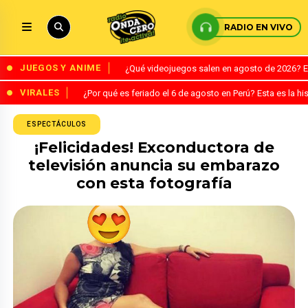
RADIO EN VIVO
JUEGOS Y ANIME
¿Qué videojuegos salen en agosto de 2026? 
VIRALES
¿Por qué es feriado el 6 de agosto en Perú? Esta es la his
ESPECTÁCULOS
¡Felicidades! Exconductora de
televisión anuncia su embarazo
con esta fotografía