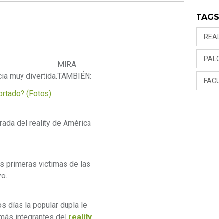
TAG
REA
PAL
MIRA
ia muy divertida.
TAMBIÉN:
FAC
rtado? (Fotos)
rada del reality de América
s primeras victimas de las
yo.
s días la popular dupla le
más integrantes del
reality
.