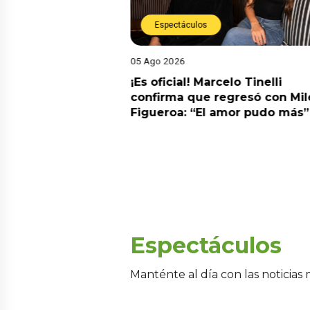
Espectáculos
05 Ago 2026
cidente! Kevin
¡Es oficial! Marcelo Tinelli
e ocho metros en
confirma que regresó con Mil
a” y genera
Figueroa: “El amor pudo más”
Espectáculos
Manténte al día con las noticias