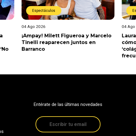
Espectáculos
E
04 Ago 2026
04 Ago
a
¡Ampay! Milett Figueroa y Marcelo
Laura
Tinelli reaparecen juntos en
cómo 
 “No
Barranco
‘colá
frec
Entérate de las últimas novedades
os