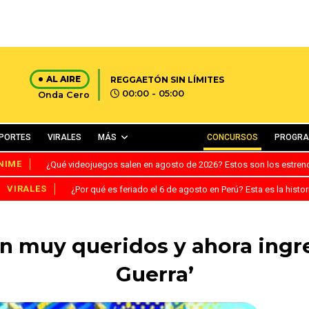
AL AIRE
REGGAETÓN SIN LÍMITES
00:00 - 05:00
Onda Cero
PORTES
VIRALES
MÁS
CONCURSOS
PROGR
NIME
¿Qué videojuegos salen en agosto de 2026? Estos son los estre
VIRALES
¿Por qué es feriado el 6 de agosto en Perú? Esta es la histor
on muy queridos y ahora ingre
Guerra’