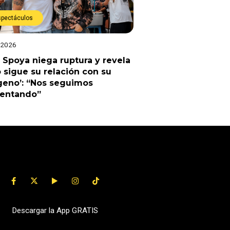
spectáculos
 2026
 Spoya niega ruptura y revela
sigue su relación con su
geno’: “Nos seguimos
uentando”
Descargar la App GRATIS