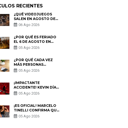
CULOS RECIENTES
¿QUÉ VIDEOJUEGOS
SALEN EN AGOSTO DE
2026? ESTOS SON LOS
06 Ago 2026
ESTRENOS MÁS
ESPERADOS
¿POR QUÉ ES FERIADO
EL 6 DE AGOSTO EN
PERÚ? ESTA ES LA
05 Ago 2026
HISTORIA
¿POR QUÉ CADA VEZ
MÁS PERSONAS
UTILIZAN UNA VPN
05 Ago 2026
PARA PROTEGER SU
PRIVACIDAD?
¡IMPACTANTE
ACCIDENTE! KEVIN DÍAZ
CAE DESDE OCHO
05 Ago 2026
METROS EN “ESTO ES
GUERRA” Y GENERA
PREOCUPACIÓN
¡ES OFICIAL! MARCELO
TINELLI CONFIRMA QUE
REGRESÓ CON MILETT
05 Ago 2026
FIGUEROA: “EL AMOR
PUDO MÁS”