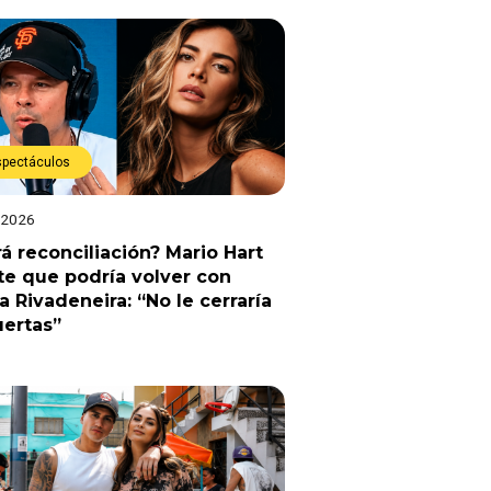
spectáculos
 2026
á reconciliación? Mario Hart
e que podría volver con
a Rivadeneira: “No le cerraría
uertas”