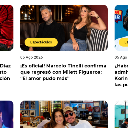
Espectáculos
E
05 Ago 2026
05 Ago
 Díaz
¡Es oficial! Marcelo Tinelli confirma
¿Habr
sto
que regresó con Milett Figueroa:
admit
ción
“El amor pudo más”
Korin
las p