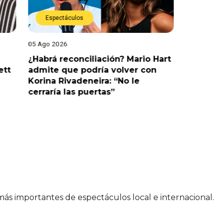
Espectáculos
Espect
05 Ago 2026
05 Ago 202
¿Habrá reconciliación? Mario Hart
Naldy Sa
ett
admite que podría volver con
que vivi
Korina Rivadeneira: “No le
denuncia
cerraría las puertas”
me parec
 más importantes de espectáculos local e internacional.