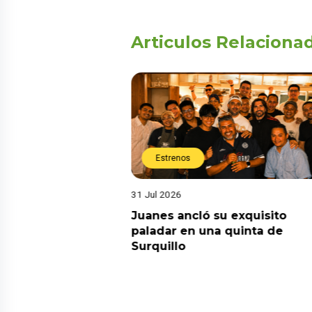
Articulos Relaciona
Estrenos
31 Jul 2026
media domina el
Juanes ancló su exquisito
onsolida su
paladar en una quinta de
 los programas más
Surquillo
levisión peruana