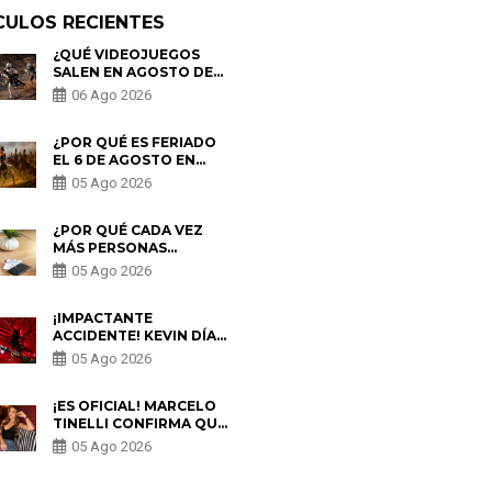
CULOS RECIENTES
¿QUÉ VIDEOJUEGOS
SALEN EN AGOSTO DE
2026? ESTOS SON LOS
06 Ago 2026
ESTRENOS MÁS
ESPERADOS
¿POR QUÉ ES FERIADO
EL 6 DE AGOSTO EN
PERÚ? ESTA ES LA
05 Ago 2026
HISTORIA
¿POR QUÉ CADA VEZ
MÁS PERSONAS
UTILIZAN UNA VPN
05 Ago 2026
PARA PROTEGER SU
PRIVACIDAD?
¡IMPACTANTE
ACCIDENTE! KEVIN DÍAZ
CAE DESDE OCHO
05 Ago 2026
METROS EN “ESTO ES
GUERRA” Y GENERA
PREOCUPACIÓN
¡ES OFICIAL! MARCELO
TINELLI CONFIRMA QUE
REGRESÓ CON MILETT
05 Ago 2026
FIGUEROA: “EL AMOR
PUDO MÁS”