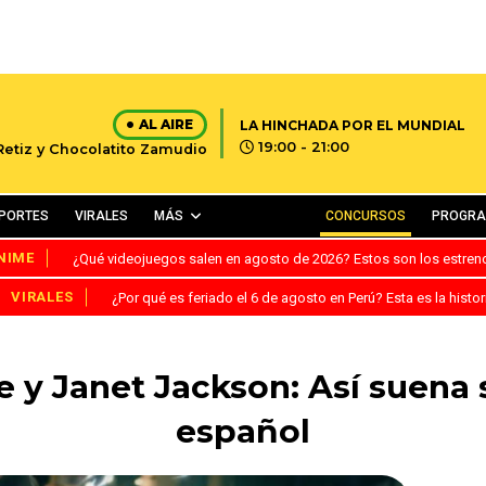
AL AIRE
LA HINCHADA POR EL MUNDIAL
19:00 - 21:00
 Retiz y Chocolatito Zamudio
PORTES
VIRALES
MÁS
CONCURSOS
PROGR
NIME
¿Qué videojuegos salen en agosto de 2026? Estos son los estre
VIRALES
¿Por qué es feriado el 6 de agosto en Perú? Esta es la histor
 y Janet Jackson: Así suena 
español