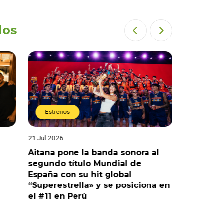
dos
Estrenos
Estren
21 Jul 2026
20 Jul 2026
Aitana pone la banda sonora al
América 
segundo título Mundial de
exclusiv
España con su hit global
de la Se
“Superestrella» y se posiciona en
Mundial
el #11 en Perú