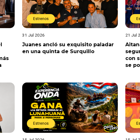
Estrenos
E
31 Jul 2026
21 Jul 
l
Juanes ancló su exquisito paladar
Aitan
en una quinta de Surquillo
segun
 más
con s
a
se po
Estrenos
E
15 Jul 2026
15 Jul 