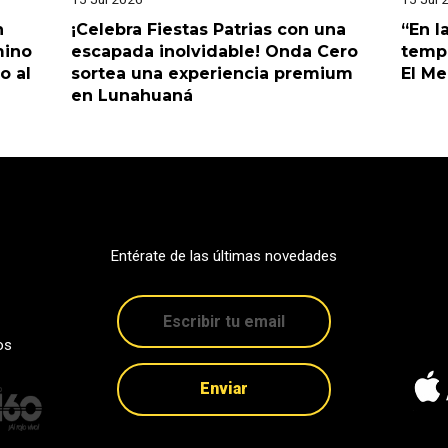
n
¡Celebra Fiestas Patrias con una
“En l
mino
escapada inolvidable! Onda Cero
tempo
o al
sortea una experiencia premium
El M
en Lunahuaná
Entérate de las últimas novedades
os
Enviar