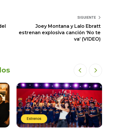
SIGUIENTE
del
Joey Montana y Lalo Ebratt
estrenan explosiva canción ‘No te
va’ (VIDEO)
dos
Estrenos
Estren