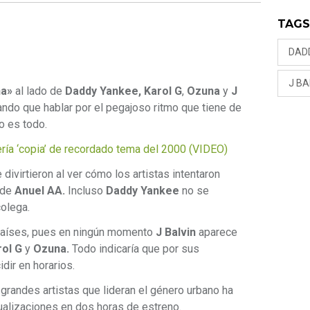
TAG
DAD
J BA
na»
al lado de
Daddy Yankee, Karol
G
,
Ozuna
y
J
ando que hablar por el pegajoso ritmo que tiene de
o es todo.
ería ‘copia’ de recordado tema del 2000 (VIDEO)
ivirtieron al ver cómo los artistas intentaron
 de
Anuel AA.
Incluso
Daddy Yankee
no se
colega.
países, pues en ningún momento
J Balvin
aparece
rol
G
y
Ozuna.
Todo indicaría que por sus
dir en horarios.
grandes artistas que lideran el género urbano ha
ualizaciones en dos horas de estreno.