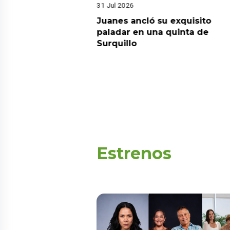
31 Jul 2026
media domina el
Juanes ancló su exquisito
onsolida su
paladar en una quinta de
 los programas más
Surquillo
levisión peruana
Estrenos