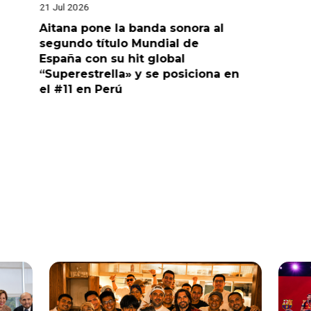
21 Jul 2026
20 Jul 2026
Aitana pone la banda sonora al
América 
segundo título Mundial de
exclusiv
España con su hit global
de la Se
“Superestrella» y se posiciona en
Mundial
el #11 en Perú