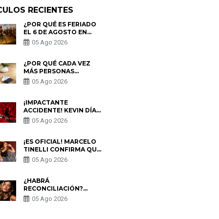
CULOS RECIENTES
¿POR QUÉ ES FERIADO
EL 6 DE AGOSTO EN
PERÚ? ESTA ES LA
05 Ago 2026
HISTORIA
¿POR QUÉ CADA VEZ
MÁS PERSONAS
UTILIZAN UNA VPN
05 Ago 2026
PARA PROTEGER SU
PRIVACIDAD?
¡IMPACTANTE
ACCIDENTE! KEVIN DÍAZ
CAE DESDE OCHO
05 Ago 2026
METROS EN “ESTO ES
GUERRA” Y GENERA
PREOCUPACIÓN
¡ES OFICIAL! MARCELO
TINELLI CONFIRMA QUE
REGRESÓ CON MILETT
05 Ago 2026
FIGUEROA: “EL AMOR
PUDO MÁS”
¿HABRÁ
RECONCILIACIÓN?
MARIO HART ADMITE
05 Ago 2026
QUE PODRÍA VOLVER
CON KORINA