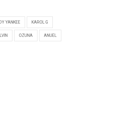
RIVADENEIRA: “NO LE
CERRARÍA LAS
S
PUERTAS”
DY YANKEE
KAROL G
LVIN
OZUNA
ANUEL