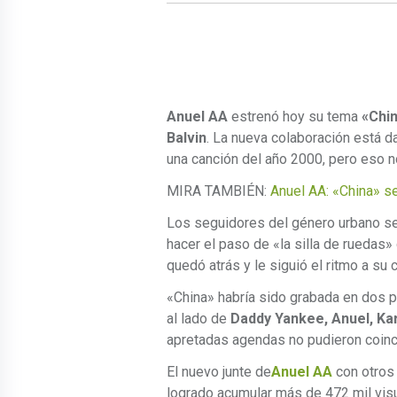
Anuel AA
estrenó hoy su tema
«Chi
Balvin
. La nueva colaboración está d
una canción del año 2000, pero eso n
MIRA TAMBIÉN:
Anuel AA: «China» s
Los seguidores del género urbano se d
hacer el paso de «la silla de ruedas»
quedó atrás y le siguió el ritmo a su 
«China» habría sido grabada en dos 
al lado de
Daddy Yankee, Anuel, Ka
apretadas agendas no pudieron coinci
El nuevo junte de
Anuel AA
con otros 
logrado acumular más de 472 mil vis