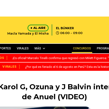
AL AIRE
EL BÚNKER
06:00 - 09:00
Macla Yamada y El Misha
PORTES
VIRALES
MÁS
CONCURSOS
PROGR
OS
¡Es oficial! Marcelo Tinelli confirma que regresó con Milett Figueroa
VIRALES
¿Por qué es feriado el 6 de agosto en Perú? Esta es la histor
arol G, Ozuna y J Balvin int
de Anuel (VIDEO)