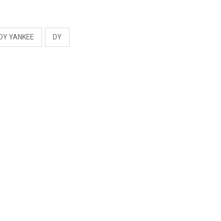
S
DY YANKEE
DY