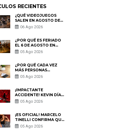
CULOS RECIENTES
¿QUÉ VIDEOJUEGOS
SALEN EN AGOSTO DE
2026? ESTOS SON LOS
06 Ago 2026
ESTRENOS MÁS
ESPERADOS
¿POR QUÉ ES FERIADO
EL 6 DE AGOSTO EN
PERÚ? ESTA ES LA
05 Ago 2026
HISTORIA
¿POR QUÉ CADA VEZ
MÁS PERSONAS
UTILIZAN UNA VPN
05 Ago 2026
PARA PROTEGER SU
PRIVACIDAD?
¡IMPACTANTE
ACCIDENTE! KEVIN DÍAZ
CAE DESDE OCHO
05 Ago 2026
METROS EN “ESTO ES
GUERRA” Y GENERA
PREOCUPACIÓN
¡ES OFICIAL! MARCELO
TINELLI CONFIRMA QUE
REGRESÓ CON MILETT
05 Ago 2026
FIGUEROA: “EL AMOR
PUDO MÁS”