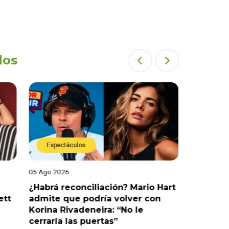
dos
Espectáculos
Espect
05 Ago 2026
05 Ago 202
¿Habrá reconciliación? Mario Hart
Naldy Sa
ett
admite que podría volver con
que vivi
Korina Rivadeneira: “No le
denuncia
cerraría las puertas”
me parec