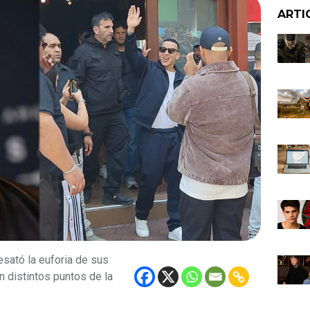
ARTI
sató la euforia de sus
n distintos puntos de la