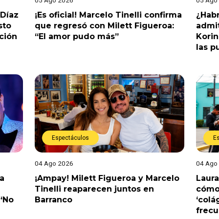
 Díaz
¡Es oficial! Marcelo Tinelli confirma
¿Habr
sto
que regresó con Milett Figueroa:
admit
ción
“El amor pudo más”
Korin
las p
Espectáculos
E
04 Ago 2026
04 Ago
a
¡Ampay! Milett Figueroa y Marcelo
Laura
Tinelli reaparecen juntos en
cómo 
 “No
Barranco
‘colá
frec