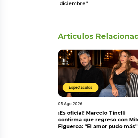
diciembre”
Articulos Relaciona
Espectáculos
05 Ago 2026
cidente! Kevin
¡Es oficial! Marcelo Tinelli
e ocho metros en
confirma que regresó con Mil
a” y genera
Figueroa: “El amor pudo más”