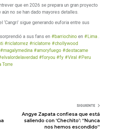
ntrever que en 2026 se prepara un gran proyecto
e aún no se han dado mayores detalles.
del ‘Cangri’ sigue generando euforia entre sus
sorprendió a sus fans en
#barriochino
en
#Lima
.
ti
#riclatorrez
#riclatorre
#chollywood
#magalymedina
#amoryfuego
#destacame
#elvalordelaverdad
#foryou
#fy
#Viral
#Peru
a Torre
SIGUIENTE
Angye Zapata confiesa que está
ha
saliendo con ‘Chechito’: “Nunca
nos hemos escondido”