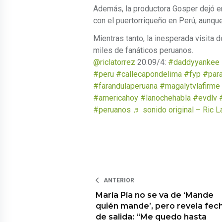
Además, la productora Gosper dejó e
con el puertorriqueño en Perú, aunqu
Mientras tanto, la inesperada visita 
miles de fanáticos peruanos.
@riclatorrez
20.09/4:
#daddyyankee
#peru
#callecapondelima
#fyp
#para
#farandulaperuana
#magalytvlafirme
#americahoy
#lanochehabla
#evdlv
#peruanos
♬ sonido original – Ric L
ANTERIOR
María Pía no se va de ‘Mande
quién mande’, pero revela fec
de salida: “Me quedo hasta