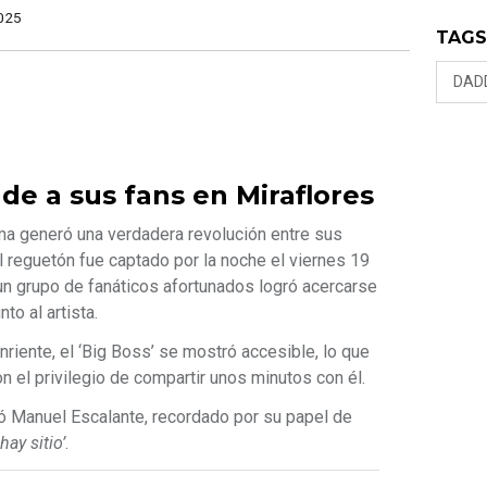
025
TAG
DAD
nde a sus fans en Miraflores
a generó una verdadera revolución entre sus
 reguetón fue captado por la noche el viernes 19
un grupo de fanáticos afortunados logró acercarse
to al artista.
nriente, el ‘Big Boss’ se mostró accesible, lo que
 el privilegio de compartir unos minutos con él.
ó Manuel Escalante, recordado por su papel de
hay sitio’
.