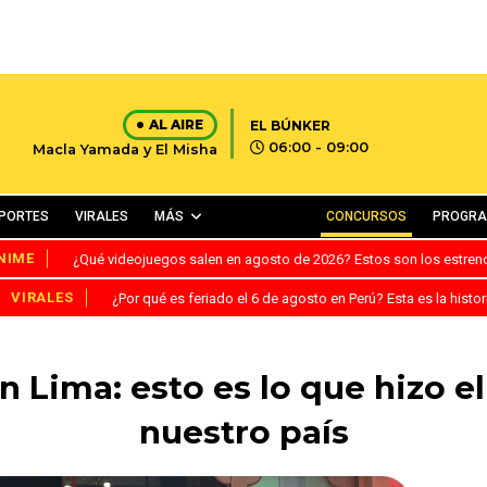
AL AIRE
EL BÚNKER
06:00 - 09:00
Macla Yamada y El Misha
PORTES
VIRALES
MÁS
CONCURSOS
PROGR
NIME
¿Qué videojuegos salen en agosto de 2026? Estos son los estre
VIRALES
¿Por qué es feriado el 6 de agosto en Perú? Esta es la histor
 Lima: esto es lo que hizo e
nuestro país