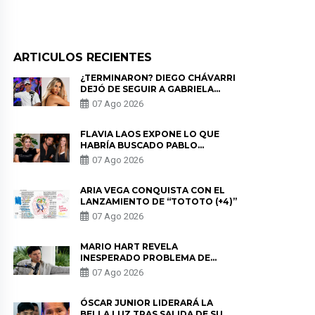
ARTICULOS RECIENTES
¿TERMINARON? DIEGO CHÁVARRI
DEJÓ DE SEGUIR A GABRIELA
HERRERA Y ANUNCIA SU SALIDA
07 Ago 2026
DE PÓDCAST
FLAVIA LAOS EXPONE LO QUE
HABRÍA BUSCADO PABLO
HEREDIA CON ALE FULLER: “UNA
07 Ago 2026
DE LAS PARTES QUERÍA EL
REMEMBER”
ARIA VEGA CONQUISTA CON EL
LANZAMIENTO DE “TOTOTO (+4)”
07 Ago 2026
MARIO HART REVELA
INESPERADO PROBLEMA DE
SALUD ANTES DE SEPARARSE DE
07 Ago 2026
KORINA: “ME ENCONTRARON UN
TUMOR”
ÓSCAR JUNIOR LIDERARÁ LA
BELLA LUZ TRAS SALIDA DE SU