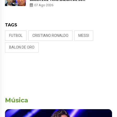
PADRE POR POLÉMICA CON
07 Ago 2026
NALDY SALDAÑA
TAGS
FUTBOL
CRISTIANO RONALDO
MESSI
BALON DE ORO
Música