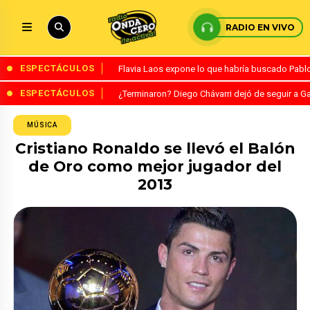
RADIO EN VIVO
ESPECTÁCULOS
Flavia Laos expone lo que habría buscado Pablo 
ESPECTÁCULOS
¿Terminaron? Diego Chávarri dejó de seguir a Ga
MÚSICA
Cristiano Ronaldo se llevó el Balón
de Oro como mejor jugador del
2013